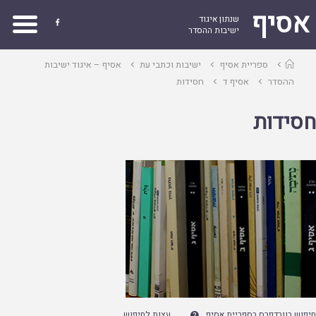
אסיף
שנתון איגוד

ישיבות ההסדר
עמוד
ספריית אסיף
ישיבות וכתבי עת
אסיף – איגוד ישיבות
ראשי
ההסדר
אסיף ד
חסידות
חסידות
חיפוש בוורדפרס בספריית אסיף
עצות לחיפוש
