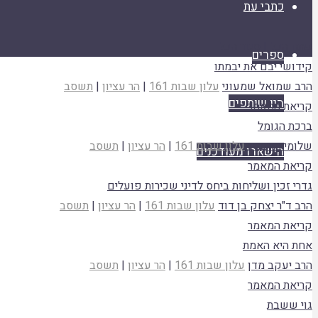
כתבי עת
פתח הכל
|
סגור הכל
ספרים
קידושי יבם את יבמתו
הרב שמואל שמעוני
עלון שבות 161
|
הר עציון
|
תשסב
היו שותפים
קריאת המאמר
ברכת הגומל
שלומי רוזנברג
עלון שבות 161
|
הר עציון
|
תשסב
הישארו מעודכנים
קריאת המאמר
גדרי זכין ושליחות ביחס לדיני שכירות פועלים
הרב ד"ר יצחק בן דוד
עלון שבות 161
|
הר עציון
|
תשסב
קריאת המאמר
אחת היא האמת
הרב יעקב מדן
עלון שבות 161
|
הר עציון
|
תשסב
קריאת המאמר
גוי ששבת