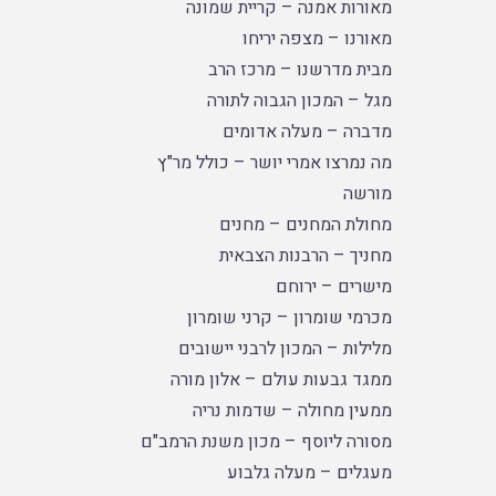
מאורות אמנה – קריית שמונה
מאורנו – מצפה יריחו
מבית מדרשנו – מרכז הרב
מגל – המכון הגבוה לתורה
מדברה – מעלה אדומים
מה נמרצו אמרי יושר – כולל מר"ץ
מורשה
מחולת המחנים – מחנים
מחניך – הרבנות הצבאית
מישרים – ירוחם
מכרמי שומרון – קרני שומרון
מלילות – המכון לרבני יישובים
ממגד גבעות עולם – אלון מורה
ממעין מחולה – שדמות נריה
מסורה ליוסף – מכון משנת הרמב"ם
מעגלים – מעלה גלבוע