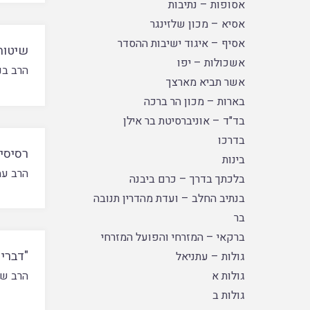
אסופות – נתיבות
אסיא – מכון שלזינגר
אסיף – איגוד ישיבות ההסדר
שיטות
אשכולות – יפו
הרב בני
אשר תביא מארצך
בארות – מכון הר ברכה
בד"ד – אוניברסיטת בר אילן
בדרכו
רסיסי 
בינות
הרב עמ
בלכתך בדרך – כרם ביבנה
בנתיב החלב – ועדת מהדרין תנובה
בר
ברקאי – המזרחי והפועל המזרחי
"דברי 
גולות – עתניאל
גולות א
הרב שמ
גולות ב