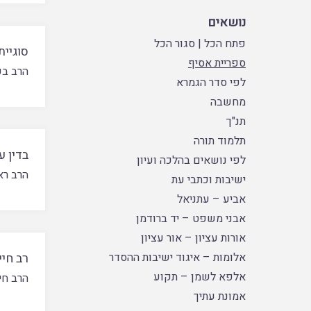
נושאים
פתח הכל
|
סגור הכל
סוגיית
ספריית אסיף
הרב בע
לפי סדר הגמרא
מחשבה
תנ"ך
תלמוד תורה
בדין 
לפי נושאים בהלכה ועיון
הרב רא
ישיבות וכתבי עת
אביע – עתניאל
אבני משפט – יד ברודמן
אורות עציון – אור עציון
אלומות – איגוד ישיבות ההסדר
רב חי
אלפא לשמן – תקוע
הרב חי
אמונת עתיך