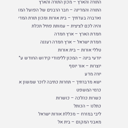
התורה והארץ – מכון התורה והארץ
התורה והמדינה – חבר הרבנים של הפועל המזרחי
ואדברה בעדֹתיך – בית אורות ומכון תורת המדינה
והיה לכם לציצית – עמותת פתיל תכלת
חמדת הארץ – ארץ חמדה
חמדת ישראל – ארץ חמדה רעננה
טללי אורות – בית אורות
יודעי בינה – המכון ללימודי קידוש החודש ע"ש דרייזין
יוצרות – אור יוסף
יורה מדע
ישא מדברתיך – תחרות כתיבה לזכר שמשון אברהם יונג
כרמי המשפט
כשרות כהלכה – כושרות
כתלנו – הכותל
ליבי במזרח – מכללת אורות ישראל
מאבני המקום – בית אל