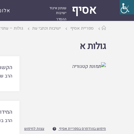
אסיף
שנתון איגוד
אלומ
ישיבות
ההסדר
עמוד
ספריית אסיף
ישיבות וכתבי עת
גולות – עתני
ראשי
גולות א
הקשר 
הרב של
המידו
הרב בני
חיפוש בוורדפרס בספריית אסיף
עצות לחיפוש
