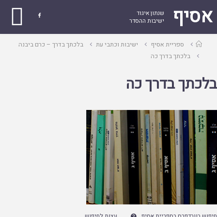
אסיף
שנתון איגוד

ישיבות ההסדר
עמוד
ספריית אסיף
ישיבות וכתבי עת
בלכתך בדרך – כרם ביבנה
ראשי
בלכתך בדרך כה
בלכתך בדרך כה
חיפוש בוורדפרס בספריית אסיף
עצות לחיפוש
