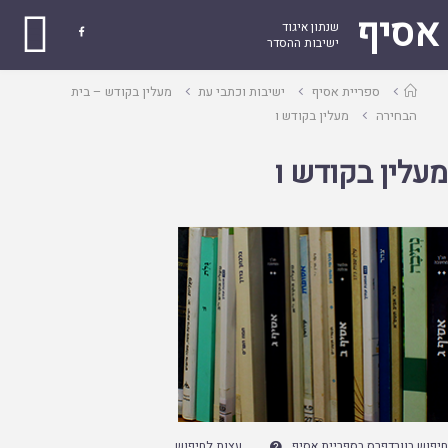
אסיף
שנתון איגוד

ישיבות ההסדר
עמוד
ספריית אסיף
ישיבות וכתבי עת
מעלין בקודש – בית
ראשי
הבחירה
מעלין בקודש ו
מעלין בקודש ו
חיפוש בוורדפרס בספריית אסיף
עצות לחיפוש
