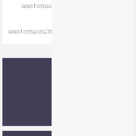
הרב יעקב לב
מעלין בקודש לא
|
כולל בית הבחירה
|
תשעו
קריאת המאמר
איסור שבירת עצם בפסח – טעמו וגדריו
הרב שלמה זאב פיק
מעלין בקודש לא
|
כולל בית הבחירה
|
תשעו
קריאת המאמר
ספרייה
אסיף
אודות
צור קשר
אתר איגוד ישיבות ההסדר
עלו לאחרונה
תנאי שימוש
הרב ד"ר שמואל עמוס סמואל זצ"ל
ספרייה
|