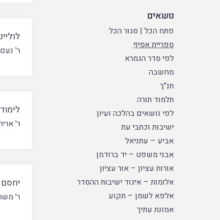
נושאים
פתח הכל
|
סגור הכל
לוליינ
ספריית אסיף
ר' נעם 
לפי סדר הגמרא
מחשבה
תנ"ך
תלמוד תורה
לימוד
לפי נושאים בהלכה ועיון
ר' אריה
ישיבות וכתבי עת
אביע – עתניאל
אבני משפט – יד ברודמן
אורות עציון – אור עציון
אלומות – איגוד ישיבות ההסדר
יחסם 
אלפא לשמן – תקוע
ר' משה
אמונת עתיך