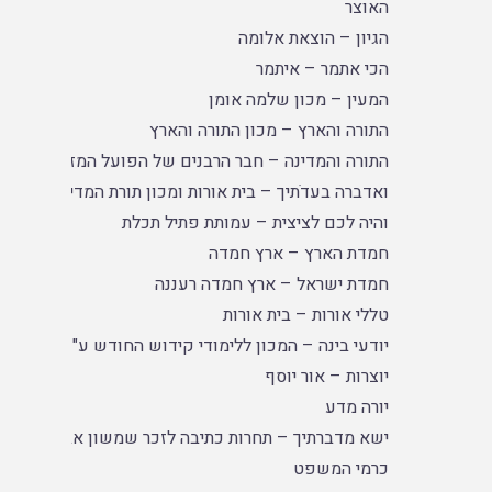
האוצר
הגיון – הוצאת אלומה
הכי אתמר – איתמר
המעין – מכון שלמה אומן
התורה והארץ – מכון התורה והארץ
התורה והמדינה – חבר הרבנים של הפועל המזרחי
ואדברה בעדֹתיך – בית אורות ומכון תורת המדינה
והיה לכם לציצית – עמותת פתיל תכלת
חמדת הארץ – ארץ חמדה
חמדת ישראל – ארץ חמדה רעננה
טללי אורות – בית אורות
יודעי בינה – המכון ללימודי קידוש החודש ע"ש דרייזין
יוצרות – אור יוסף
יורה מדע
ישא מדברתיך – תחרות כתיבה לזכר שמשון אברהם יונג
כרמי המשפט