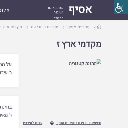
אסיף
שנתון איגוד
אלומ
ישיבות
ההסדר
עמוד
ספריית אסיף
ישיבות וכתבי עת
מקדמי ארץ –
ראשי
מקדמי ארץ ז
על התג
ר' עידו
בחינת
ר' מאי
חיפוש בוורדפרס בספריית אסיף
עצות לחיפוש
