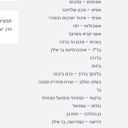
אסופות – נתיבות
אסיא – מכון שלזינגר
אסיף – איגוד ישיבות ההסדר
תמצית
אשכולות – יפו
הרב יע
אשר תביא מארצך
בארות – מכון הר ברכה
בד"ד – אוניברסיטת בר אילן
בדרכו
בינות
בלכתך בדרך – כרם ביבנה
בנתיב החלב – ועדת מהדרין תנובה
בר
ברקאי – המזרחי והפועל המזרחי
גולות – עתניאל
גן ההלכה – רמת גן
דרישה – המדרשה, בר אילן