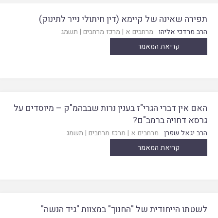
תפירה שאינה של קיימא (דין חיתולי נייר לתינוק)
הרב מרדכי אליהו
מרחבים א
|
מרכז מרחבים
|
תשמג
קריאת המאמר
האם אין דברי הגרי"ז בענין נרות שבבהמ"ק – מיוסדים על
גרסא דחויה ברמב"ם?
הרב יגאל שפרן
מרחבים א
|
מרכז מרחבים
|
תשמג
קריאת המאמר
לשטתו הייחודית של "החנוך" במצוות "גיד הנשה"