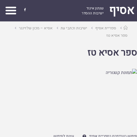
אסיף
שנתון איגוד

ישיבות ההסדר
עמוד
ספריית אסיף
ישיבות וכתבי עת
אסיא – מכון שלזינגר
ראשי
ספר אסיא טז
ספר אסיא טז
חיפוש בוורדפרס בספריית אסיף
עצות לחיפוש
