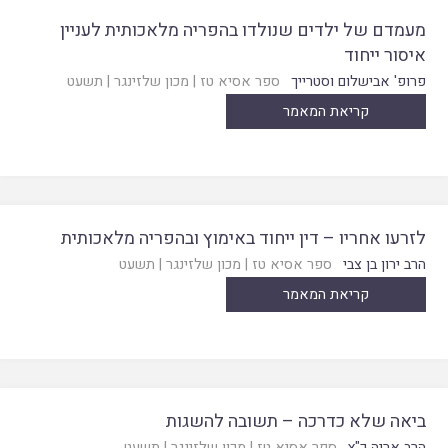
מעמדם של ילדים שנולדו בהפריה מלאכותית לעניין
איסור ייחוד
פרופ' אבישלום וסטרייך
ספר אסיא טז
|
מכון שלזינגר
|
תשעט
קריאת המאמר
לזרעו אחריו – דין ייחוד באימוץ ובהפריה מלאכותית
הרב ירון בן צבי
ספר אסיא טז
|
מכון שלזינגר
|
תשעט
קריאת המאמר
ביאה שלא כדרכה – תשובה להשגות
הרב אריה כ"ץ
ספר אסיא טז
|
מכון שלזינגר
|
תשעט