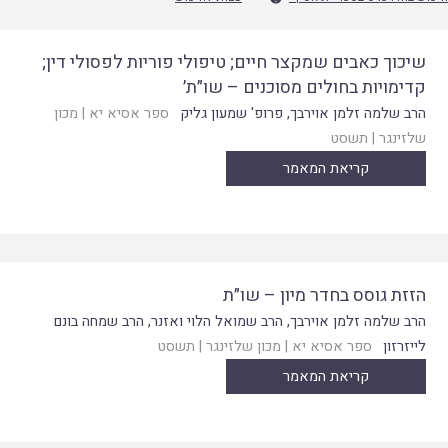
שיכוך כאבים שמקצר חיים; טיפולי פוריות לפסולי דין;
קדימויות בחולים מסוכנים – שו״ת׳
הרב שלמה זלמן אוירבך
,
פרופ' שמעון גליק
ספר אסיא יא
|
מכון
שלזינגר
|
תשסט
קריאת המאמר
הזזת גוסס בחדר מיון – שו״ת
הרב שלמה זלמן אוירבך
,
הרב שמואל הלוי ואזנר
,
הרב שמחה בונם
לייזרזון
ספר אסיא יא
|
מכון שלזינגר
|
תשסט
קריאת המאמר