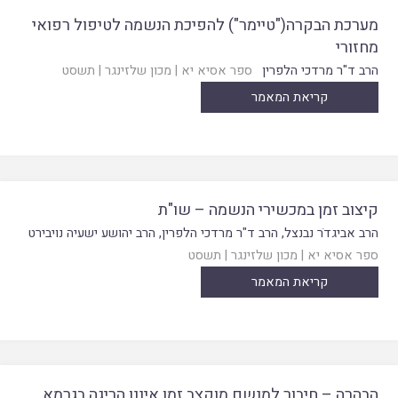
מערכת הבקרה("טיימר") להפיכת הנשמה לטיפול רפואי
מחזורי
הרב ד"ר מרדכי הלפרין
ספר אסיא יא
|
מכון שלזינגר
|
תשסט
קריאת המאמר
קיצוב זמן במכשירי הנשמה – שו"ת
הרב אביגדֹר נבנצל
,
הרב ד"ר מרדכי הלפרין
,
הרב יהושע ישעיה נויבירט
ספר אסיא יא
|
מכון שלזינגר
|
תשסט
קריאת המאמר
הבהרה – חיבור למנשם מוקצב זמן איננו הריגה בגרמא