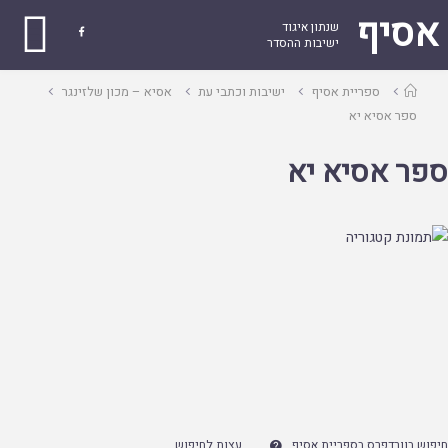
אסיף
שנתון איגוד

ישיבות ההסדר
עמוד
ספריית אסיף
ישיבות וכתבי עת
אסיא – מכון שלזינגר
ראשי
ספר אסיא יא
ספר אסיא יא
חיפוש בוורדפרס בספריית אסיף
עצות לחיפוש
