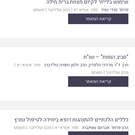
שימוש בלייזר לקיום מצוות ברית מילה
פרופ' סודי נמיר
ספר אסיא יא
|
מכון שלזינגר
|
תשסט
קריאת המאמר
"סביב המוות" – שו"ת
הרב ד"ר מרדכי הלפרין
,
הרב זלמן נחמיה גולדברג
ספר אסיא יא
|
מכון שלזינגר
|
תשסט
קריאת המאמר
כללים הלכתיים להתנהגות רופא ביחידה לטיפול נמרץ
הרב פרופ' אברהם שטינברג
ספר אסיא יא
|
מכון שלזינגר
|
תשסט