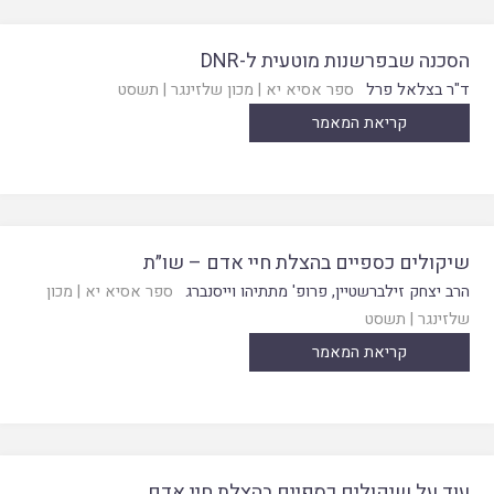
הסכנה שבפרשנות מוטעית ל-DNR
ד"ר בצלאל פרל
ספר אסיא יא
|
מכון שלזינגר
|
תשסט
קריאת המאמר
שיקולים כספיים בהצלת חיי אדם – שו״ת
הרב יצחק זילברשטיין
,
פרופ' מתתיהו וייסנברג
ספר אסיא יא
|
מכון
שלזינגר
|
תשסט
קריאת המאמר
עוד על שיקולים כספיים בהצלת חיי אדם