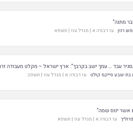
בר מתנה"
ש רוזן
עז דבורה א
|
מגדל עוז
|
תשפא
סגיר עבד … עמך ישב בקרבך": ארץ ישראל – מקלט מעבודה זרה
 בת-שבע סייקס קולט
עז דבורה א
|
מגדל עוז
|
תשפב
 אשר ינוס שמה"
פרוליך
עז דבורה א
|
מגדל עוז
|
תשפא