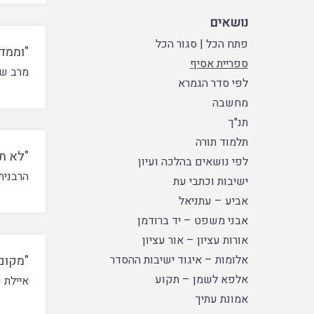
נושאים
פתח הכל
|
סגור הכל
"וממד
ספריית אסיף
מרב שמ
לפי סדר הגמרא
מחשבה
תנ"ך
תלמוד תורה
"לא ת
לפי נושאים בהלכה ועיון
הרבנית
ישיבות וכתבי עת
אביע – עתניאל
אבני משפט – יד ברודמן
אורות עציון – אור עציון
אלומות – איגוד ישיבות ההסדר
"מקום
אלפא לשמן – תקוע
איילת 
אמונת עתיך