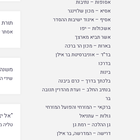
אסופות – נתיבות
אסיא – מכון שלזינגר
אסיף – איגוד ישיבות ההסדר
תורת 
אשכולות – יפו
אסתר י
אשר תביא מארצך
בארות – מכון הר ברכה
בד"ד – אוניברסיטת בר אילן
בדרכו
משנה 
בינות
שירי ה
בלכתך בדרך – כרם ביבנה
בנתיב החלב – ועדת מהדרין תנובה
בר
ברקאי – המזרחי והפועל המזרחי
"אל י
גולות – עתניאל
גן ההלכה – רמת גן
טליה מ
דרישה – המדרשה, בר אילן