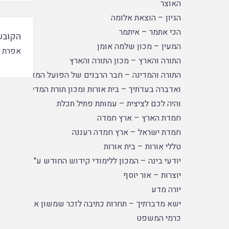
האוצר
הגיון – הוצאת אלומה
הכי אתמר – איתמר
הקובע
המעין – מכון שלמה אומן
אפרת א
התורה והארץ – מכון התורה והארץ
התורה והמדינה – חבר הרבנים של הפועל המזרחי
ואדברה בעדֹתיך – בית אורות ומכון תורת המדינה
והיה לכם לציצית – עמותת פתיל תכלת
חמדת הארץ – ארץ חמדה
חמדת ישראל – ארץ חמדה רעננה
טללי אורות – בית אורות
יודעי בינה – המכון ללימודי קידוש החודש ע"ש דרייזין
יוצרות – אור יוסף
יורה מדע
ישא מדברתיך – תחרות כתיבה לזכר שמשון אברהם יונג
כרמי המשפט