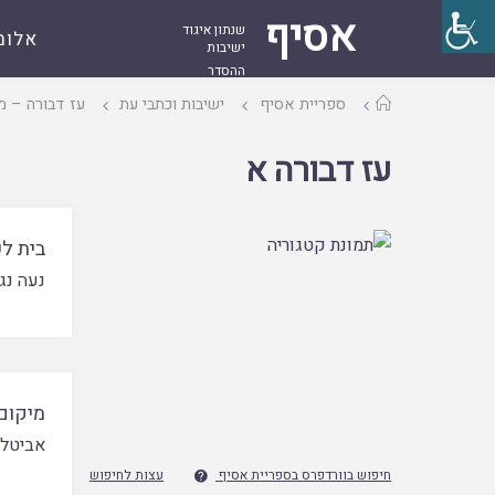
אסיף
שנתון איגוד
אלומ
ישיבות
ההסדר
עמוד
ספריית אסיף
ישיבות וכתבי עת
עז דבורה – מ
ראשי
עז דבורה א
בית ל
נעה נגן
מיקום
אביטל ל
חיפוש בוורדפרס בספריית אסיף
עצות לחיפוש
