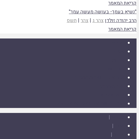
קריאת המאמר
"נשיא בעמך- בעושה מעשה עמך"
הרב יהודה זולדן
צהר ג
|
צהר
|
תשס
קריאת המאמר
ספרייה
אסיף
אודות
צור קשר
אתר איגוד ישיבות ההסדר
עלו לאחרונה
תנאי שימוש
הרב ד"ר שמואל עמוס סמואל זצ"ל
ספרייה
|
אסיף
|
אודות
|