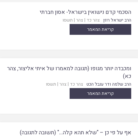
הסכמי קדם נישואין בישראל- אסון חברתי
הרב ישראל רוזן
צהר כד
|
צהר
|
תשסו
קריאת המאמר
ומכבדה יותר מגופו (תגובה למאמרו של איתי אליצור, צהר
כא)
הרב שלמה ודר ענבל הכט
צהר כד
|
צהר
|
תשסו
קריאת המאמר
אף על פי כן – "שלא תהא קלה…" (תשובה לתגובה)