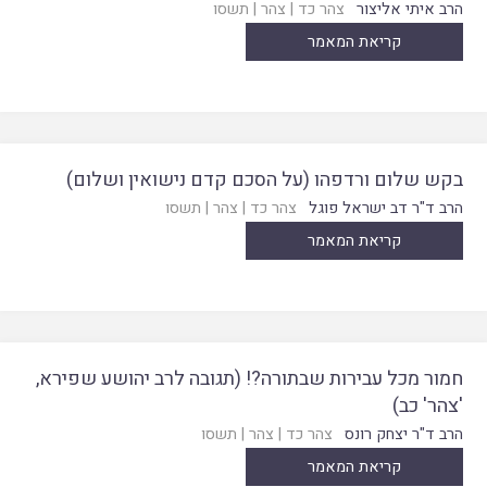
הרב איתי אליצור
צהר כד
|
צהר
|
תשסו
קריאת המאמר
בקש שלום ורדפהו (על הסכם קדם נישואין ושלום)
הרב ד"ר דב ישראל פוגל
צהר כד
|
צהר
|
תשסו
קריאת המאמר
חמור מכל עבירות שבתורה?! (תגובה לרב יהושע שפירא,
'צהר' כב)
הרב ד"ר יצחק רונס
צהר כד
|
צהר
|
תשסו
קריאת המאמר