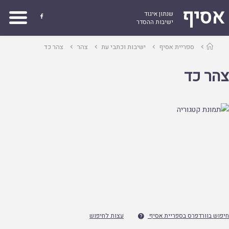
אסיף
שנתון איגוד

ישיבות ההסדר
עמוד
ספריית אסיף
ישיבות וכתבי עת
צהר
צהר כד
ראשי
צהר כד
חיפוש בוורדפרס בספריית אסיף
עצות לחיפוש
