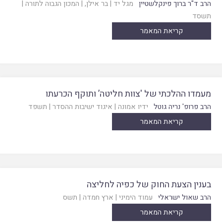
הרב ד"ר ברוך פינקלשטיין
מגל יד
|
בר אילן
, |
המכון הגבוה לתורה
|
תשסד
קריאת המאמר
מעמדו ההלכתי של 'צוות חליטה’ ותוקף הכרעתו
הרב פרופ' נריה גוטל
ידיו אמונה
|
איגוד ישיבות ההסדר
|
תשפד
קריאת המאמר
בענין הצעת החוק של כפיה לחליצה
הרב שאול ישראלי
עמוד הימיני
|
ארץ חמדה
|
תשס
קריאת המאמר