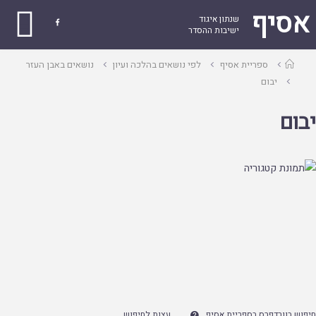
אסיף
שנתון איגוד

ישיבות ההסדר
עמוד
ספריית אסיף
לפי נושאים בהלכה ועיון
נושאים באבן העזר
ראשי
יבום
יבום
חיפוש בוורדפרס בספריית אסיף
עצות לחיפוש
