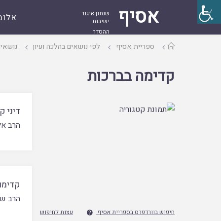
אסיף
שנתון איגוד
אלומ
ישיבות
ההסדר
עמוד
ספריית אסיף
לפי נושאים בהלכה ועיון
נושאים
ראשי
קדימה בברכות
דיני 
הרב אל
קדימו
הרב ש
חיפוש בוורדפרס בספריית אסיף
עצות לחיפוש
