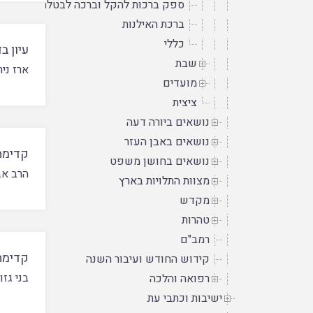
ספק ברכות להקל וברכה לבטלה
ברכת האילנות
כללי
עיון ב
שבת
ארז ניר
מועדים
ציצית
נושאים ביורה דעה
נושאים באבן העזר
קדימה
נושאים בחושן משפט
הרב אב
מצוות התלויות בארץ
מקדש
טהרות
רמב"ם
קדימה
קידוש החודש ועיבור השנה
בני גזו
רפואה והלכה
ישיבות וכתבי עת