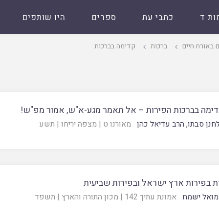
ות ד
כתבי עת
ספרים
היו שותפים
 באורח חיים
ברכות
קדימה בברכות
קדימה בברכות הפירות – אל תאמר מגע-א"ש, אמור מפ"ש!
חנן סבתו
,
הרב עדיאל כהן
מאורנו ט
|
מצפה יריחו
|
תשע
ת בפירות ארץ ישראל ובפירות שביעית
מואל ישמח
אמונת עתיך 142
|
מכון התורה והארץ
|
תשפד