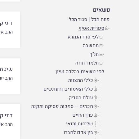
נושאים
פתח הכל
|
סגור הכל
דיני ק
ספריית אסיף
הרב אל
לפי סדר הגמרא
מחשבה
תנ"ך
תלמוד תורה
שיטת 
לפי נושאים בהלכה ועיון
הרב יש
כללי המצוות
כללי האיסורים והעונשים
עולם הספק
חכמים – סמכות פסיקה ותקנה
ערך החיים
דיני ק
שליחות ותנאי
הרב אי
בין אדם לחברו