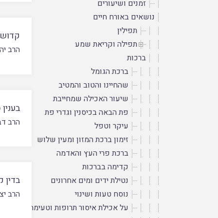
זמנים ושיעורים
נושאים באורח חיים
תפילין
קדושת
תפילה וקריאת שמע
הרב יה
ברכות
ברכת הגומל
שהחיינו והטוב והמטיב
שיעור האכילה שמחייבת
בענין 
פת הבאה בכיסנין וגדרי פת
הרב דב
עיקר וטפל
זימון ברכת המזון ומעין שלוש
ברכת פרי העץ והאדמה
קדימה בברכות
בדין 
נטילת ידים ומים אחרונים
נוסח טעות ושינוי
הרב יצ
על אכילת איסור תרופות וטעימה