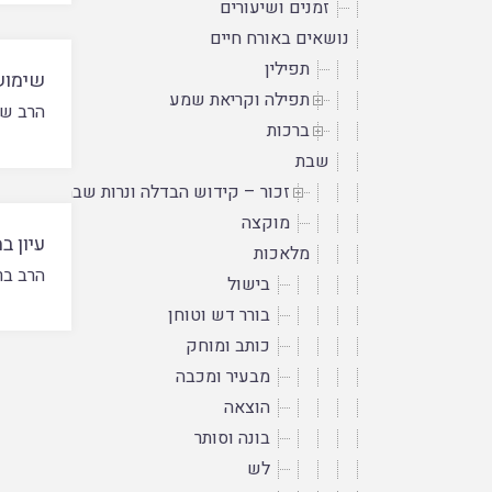
זמנים ושיעורים
נושאים באורח חיים
תפילין
שימוש
תפילה וקריאת שמע
הרב של
ברכות
שבת
זכור – קידוש הבדלה ונרות שבת
מוקצה
עיון 
מלאכות
הרב בר
בישול
בורר דש וטוחן
כותב ומוחק
מבעיר ומכבה
הוצאה
בונה וסותר
לש