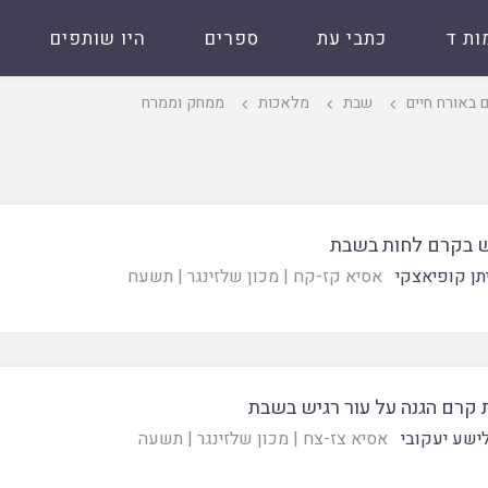
ות ד
כתבי עת
ספרים
היו שותפים
 באורח חיים
שבת
מלאכות
ממחק וממרח
 בקרם לחות בשבת
תן קופיאצקי
אסיא קז-קח
|
מכון שלזינגר
|
תשעח
 קרם הגנה על עור רגיש בשבת
ישע יעקובי
אסיא צז-צח
|
מכון שלזינגר
|
תשעה