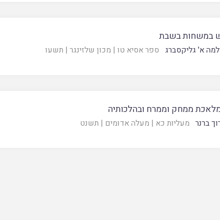
 במשחות בשבת
מה א' גליקסברג
ספר אסיא טו
|
מכון שלזינגר
|
תשעו
במלאכת ממחק וממרח ובהלכותיה
וך ברנר
מעליות כא
|
מעלה אדומים
|
תשנט