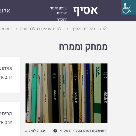
אסיף
שנתון איגוד
אלומ
ישיבות
ההסדר
עמוד
ספריית אסיף
לפי נושאים בהלכה ועיון
נושאים
ראשי
ממחק וממרח
שימוש
הרב אי
מריחת
הרב אל
חיפוש בוורדפרס בספריית אסיף
עצות לחיפוש
