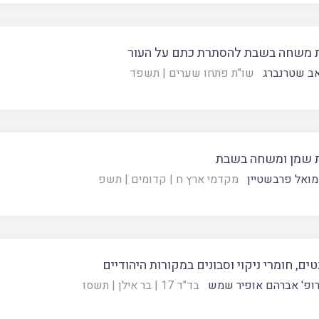
 משחה בשבת להסתרת כתם על העור
אב שטרנברג
שו"ת פתחו שערים
|
תשפד
 שמן ומשחה בשבת
ואל פרבשטיין
מקדמי ארץ ח
|
קדומים
|
תשפ
ים, חומרי ניקוי וסבונים במקורות היהודיים
ופ' אברהם אופיר שמש
בד"ד 17
|
בר אילן
|
תשסו