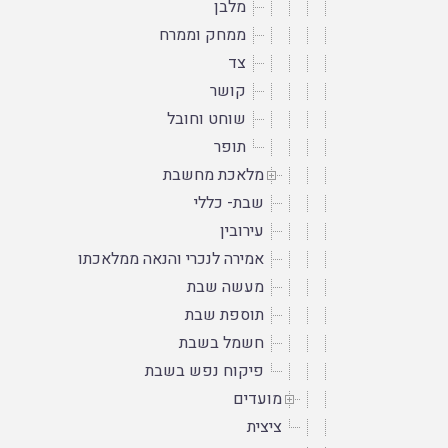
מלבן
ממחק וממרח
צד
קושר
שוחט וחובל
תופר
מלאכת מחשבת
שבת- כללי
עירובין
אמירה לנכרי והנאה ממלאכתו
מעשה שבת
תוספת שבת
חשמל בשבת
פיקוח נפש בשבת
מועדים
ציצית