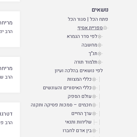
נושאים
פתח הכל
|
סגור הכל
מריחת
ספריית אסיף
הרב יו
לפי סדר הגמרא
מחשבה
תנ"ך
תלמוד תורה
מריחת
לפי נושאים בהלכה ועיון
הרב שמ
כללי המצוות
כללי האיסורים והעונשים
עולם הספק
חכמים – סמכות פסיקה ותקנה
ערך החיים
דטרגנט
שליחות ותנאי
הרב פר
בין אדם לחברו