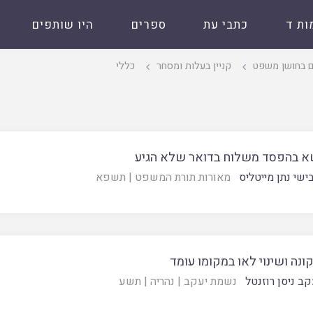
ות ד
כתבי עת
ספרים
היו שותפים
ם בחושן משפט
קניין בעלות ומסחר
כללי
שא בהפסד משלוח בדואר שלא הגיע
ישי נתן מייטליס
מאורות תורת המשפט
|
תשפא
קונה ושינוי לאו במקומו עומד
קב ניסן רוזנטל
נשמת יעקב
|
נהריה
|
תשע