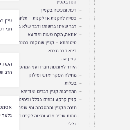
קטן בקניין
דעת ומעשה בקניין
כפייה להקנות או לקנות – תליוהו וזבין
עיון 
דבר שאינו ברשותו ודבר שלא בא לעולם
חגי דני
אונאה, מקח טעות ומודעא
סיטומתא – קניין שמקורו במנהג הסוחרים
דינא דבר מצרא
קניין אגב
השקעה
היורד לאומנות חברו ועני המהפך בחררה
הרב של
מחילה הפקר יאוש וסילוק
בעלות
התחייבות קניין דברים ואודיתא
קניין קרקע ובתים בכלל ובימינו
אסמכת
חזרה מקניין ומהסכמה ומי שפרע
גלעד פ
מתנת שכיב מרע ומצוה לקיים דברי המת
כללי