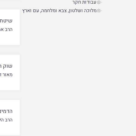
עבודות חקר
מלוכה ושלטון, צבא ומלחמה, עם וארץ
שיטת ה
הרב א
שוק ח
מאור ד
הדמים
הרב הל