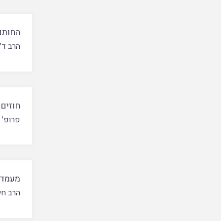
החותם
הרב ד"
חוזים 
פרופ' 
מעמדו
הרב חי