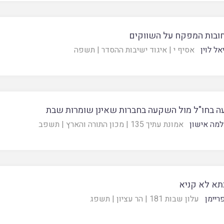
בחובות המפקח על השווקים
אל לוין
אסיף י
|
איגוד ישיבות ההסדר
|
תשפה
 בחו"ל מול השקעה בחברות שאינן שומרות שבת
מה אישון
אמונת עתיך 135
|
מכון התורה והארץ
|
תשפב
א לא קניא
ריימן
עלון שבות 181
|
הר עציון
|
תשפג