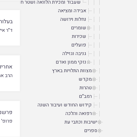
שעבוד ומכירת הלוואה ושטר חוב
אבידה ומציאה
נחלות וירושה
בעלות
שומרים
ד"ר איל
שכירות
פועלים
גניבה וגזילה
נזקי ממון ואדם
אחריו
מצוות התלויות בארץ
הרב אר
מקדש
טהרות
רמב"ם
קידוש החודש ועיבור השנה
פרשנו
רפואה והלכה
פרופ' 
ישיבות וכתבי עת
ספרים