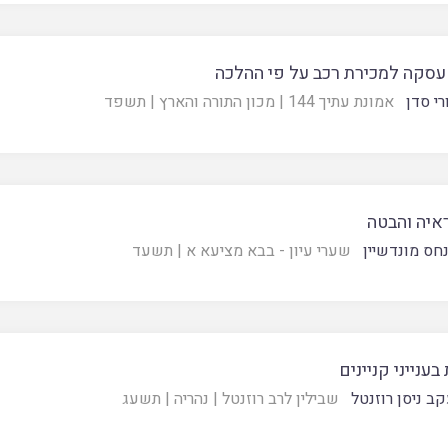
 עסקה למכירת רכב על פי ההלכה
רי סדן
אמונת עתיך 144
|
מכון התורה והארץ
|
תשפד
ראיה והבטה
חס מונדשיין
שערי עיון - בבא מציעא א
|
תשעד
בענייני קניינים
קב ניסן רוזנטל
שבילין לרב רוזנטל
|
נהריה
|
תשעג