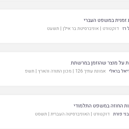
 זמנית במשפט העברי
 רז
דוקטורט
|
אוניברסיטת בר אילן
|
תשעט
ת על מוצר שהוזמן במרשתת
יאל בראלי
אמונת עתיך 126
|
מכון התורה והארץ
|
תשפ
ת החוזה במשפט התלמודי
בני פורת
דוקטורט
|
האוניברסיטה העברית
|
תשסט