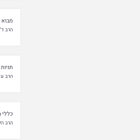
מבוא ל
הרב ד"
תניות
הרב עד
כללי 
הרב הל