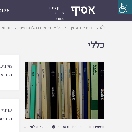
אסיף
שנתון איגוד
אלומ
ישיבות
ההסדר
עמוד
ספריית אסיף
לפי נושאים בהלכה ועיון
נושאי
ראשי
כללי
מי נו
הרב אב
שינוי 
הרב יע
חיפוש בוורדפרס בספריית אסיף
עצות לחיפוש
