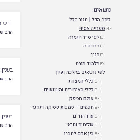
נושאים
פתח הכל
|
סגור הכל
דרכי ה
ספריית אסיף
הרב שמ
לפי סדר הגמרא
מחשבה
תנ"ך
תלמוד תורה
בענין 
לפי נושאים בהלכה ועיון
הרב שא
כללי המצוות
כללי האיסורים והעונשים
עולם הספק
חכמים – סמכות פסיקה ותקנה
ערך החיים
בענין 
שליחות ותנאי
הרב שא
בין אדם לחברו