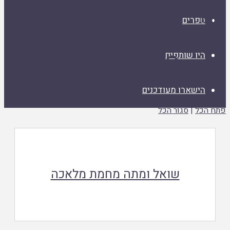
ונסו גם את חיפוש גוגל
נושאים
ספרים
היו שותפים
Pages
הישארו מעודכנים
פתח הכל
|
סגור הכל
שואל ומתה מחמת מלאכה