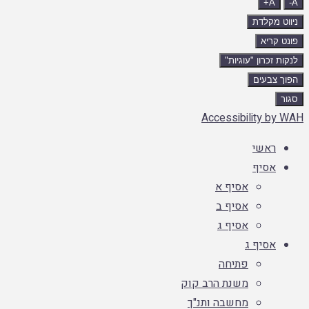
A+
A-
ניווט מקלדת
פונט קריא
לנקות זכרון "עוגיות"
הפוך צבעים
סגור
Accessibility by WAH
ראשי
אסיף
אסיף א
אסיף ב
אסיף ג
אסיף ג
פתיחה
משנת הרב קוק
מחשבה ותנ"ך