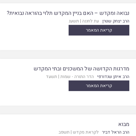
נבואה ומקדש – האם בניין המקדש תלוי בהוראה נבואית?
הרב יצחק שטרן
עת לחננה
|
תשעג
קריאת המאמר
מדרגות הקדושה של המשכנים ובתי המקדש
הרב איתן שנדורפי
הדר התורה - שמות
|
תשעד
קריאת המאמר
מבוא
הרב הראל דביר
לקראת מקדש
|
תשפב