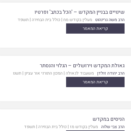
שינויים בבניין המקדש – 'הכל בכתב' ופרטיו
הרב משה גרינהוט
מעלין בקודש מח
|
כולל בית הבחירה
|
תשפד
קריאת המאמר
גאולת המקדש וירושלים – הגלוי והנסתר
הרב יהודה זולדן
משעבוד לגאולה
|
המכון התורני אור עציון
|
תשנו
קריאת המאמר
הניסים במקדש
הרב צבי שלוה
מעלין בקודש מז
|
כולל בית הבחירה
|
תשפד