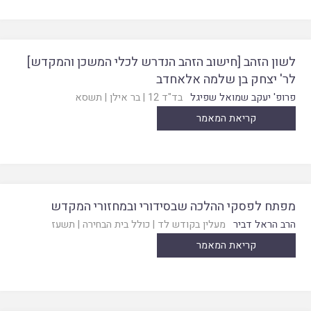
לשון הזהב [חישוב הזהב הנדרש לכלי המשכן והמקדש]
לר' יצחק בן שלמה אלאחדב
פרופ' יעקב שמואל שפיגל
בד"ד 12
|
בר אילן
|
תשסא
קריאת המאמר
מפתח לפסקי ההלכה שבסידורי ובמחזורי המקדש
הרב הראל דביר
מעלין בקודש לד
|
כולל בית הבחירה
|
תשעז
קריאת המאמר