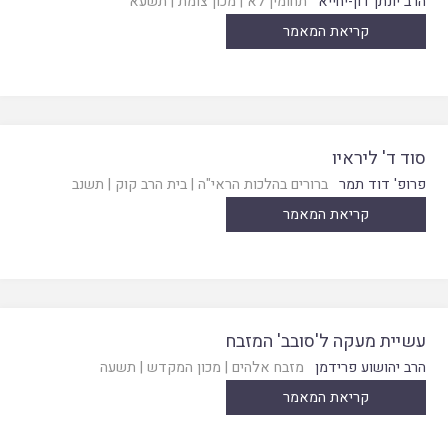
הרב יונתן דון-יחייא
תחומין לא
|
מכון צומת
|
תשעא
קריאת המאמר
סוד ד' ליראיו
פרופ' דוד תמר
ברורים בהלכות הראי"ה
|
בית הרב קוק
|
תשנב
קריאת המאמר
עשיית מעקה ל'סובב' המזבח
הרב יהושוע פרידמן
מזבח אלהים
|
מכון המקדש
|
תשעה
קריאת המאמר