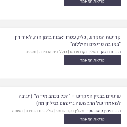
קריאת המאמר
קדושת המקדש, כליו, עפרו ואבניו בזמן הזה, לאור דין
"באו בה פריצים וחיללוה"
הרב זרח כהן
מעלין בקודש מט
|
כולל בית הבחירה
|
תשפה
קריאת המאמר
שינויים בבניין המקדש – "הכל בכתב מיד ה׳" (תגובה
למאמרו של הרב משה גרינהוט בגיליון מח)
הרב בנימין קוסובסקי
מעלין בקודש מט
|
כולל בית הבחירה
|
תשפה
קריאת המאמר