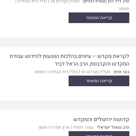
הרב דוד כהן (עטרת כהנים)
מעלין בקודש מג
|
כולל בית הבחירה
|
תשפב
קריאת המאמר
לקראת מקדש – עיונים בהלכות הנוגעות לחידוש עבודת
המקדש והקרבנות, הרב הראל דביר
בעז אופן
מעלין בקודש מג
|
כולל בית הבחירה
|
תשפב
קריאת המאמר
קדושת ירושלים והמקדש
הרב שאול ישראלי
עמוד הימיני
|
ארץ חמדה
|
תשס