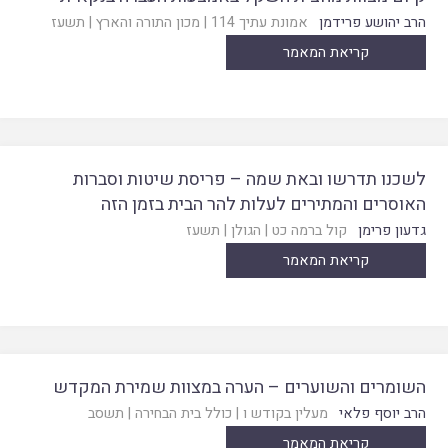
הרב יהושע פרידמן
אמונת עתיך 114
|
מכון התורה והארץ
|
תשעז
קריאת המאמר
לשכנו תדרשו ובאת שמה – פריסת שיטות וסברות
האוסרים והמתירים לעלות להר הבית בזמן הזה
גדעון פרימן
קול ברמה כט
|
הגולן
|
תשעז
קריאת המאמר
השומרים והשוערים – הערה במצוות שמירת המקדש
הרב יוסף פלאי
מעלין בקודש ו
|
כולל בית הבחירה
|
תשסב
קריאת המאמר