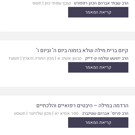
הרב שבתי אברהם הכהן רפפורט
קובץ שפתי כהן
|
תשס
קריאת המאמר
קיום ברית מילה שלא בזמנה ביום ה' וביום ו'
הרב יהושע שלמה ון-דייק
מבשן אשיב א
|
מכון התורה והארץ
|
תשעד
קריאת המאמר
הרדמה במילה – היבטים רפואיים והלכתיים
הרב פרופ' אברהם שטינברג
ספר אסיא יא
|
מכון שלזינגר
|
תשסט
קריאת המאמר