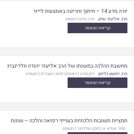
יורה מדע 14 – חיתוך וחריטה באמצעות לייזר
הרב אליעזר טויק
יורה מדע
|
תשפב
קריאת המאמר
מחשבת ההלכה במשנתו של הרב אליעזר יהודה וולדינברג
הרב יהושע גלזמן
דוקטורט
|
האוניברסיטה העברית
|
תשפא
קריאת המאמר
תמציות תשובות הלכתיות בענייני רפואה והלכה – שונות
ספר אסיא א
|
מכון שלזינגר
|
תשמט