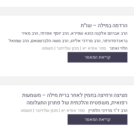
הרדמה במילה – שו״ת
הרב אברהם אלקנה כהנא שפירא
,
הרב יוסף אפרתי
,
הרב מאיר
בראנדסדורפר
,
הרב מרדכי אליהו
,
הרב משה הלברשטאם
,
הרב שמואל
הלוי ואזנר
ספר אסיא יא
|
מכון שלזינגר
|
תשסט
קריאת המאמר
מציצה ורחיצה בחמין לאחר ברית מילה – משמעות
רפואית, משפטית והלכתית של פתרון התעלומה
הרב ד"ר מרדכי הלפרין
ספר אסיא יא
|
מכון שלזינגר
|
תשסט
קריאת המאמר