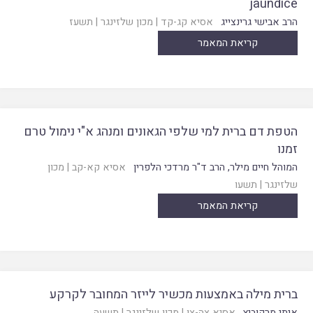
jaundice
הרב אבישי גרינצייג
אסיא קג-קד
|
מכון שלזינגר
|
תשעז
קריאת המאמר
הטפת דם ברית למי שלפי הגאונים ומנהג א"י נימול טרם
זמנו
המוהל חיים מילר
,
הרב ד"ר מרדכי הלפרין
אסיא קא-קב
|
מכון
שלזינגר
|
תשעו
קריאת המאמר
ברית מילה באמצעות מכשיר לייזר המחובר לקרקע
איתי מרקוביץ
אסיא צה-צו
|
מכון שלזינגר
|
תשעה