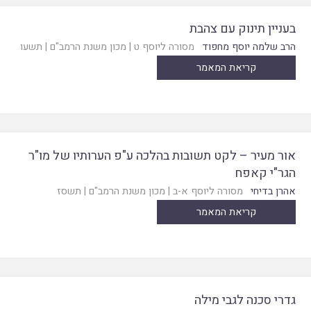
בעניין תינוק עם צהבת
הרב שלמה יוסף מחפוד
מסורה ליוסף ט
|
מכון משנת הרמב"ם
|
תשעו
קריאת המאמר
אור מעיר – לקט תשובות בהלכה ע"פ הערותיו של מו"ר
הגר"י קאפח
אהרן בדיחי
מסורה ליוסף א-ב
|
מכון משנת הרמב"ם
|
תשסז
קריאת המאמר
גדרי סכנה לגבי מילה