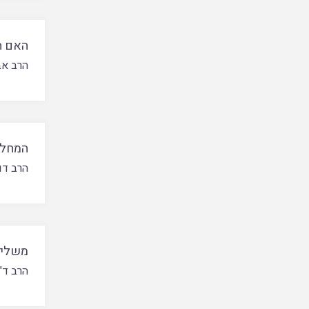
האם ה
הרב אבי
המחלו
הרב דו
משלי 
הרב ד"ר