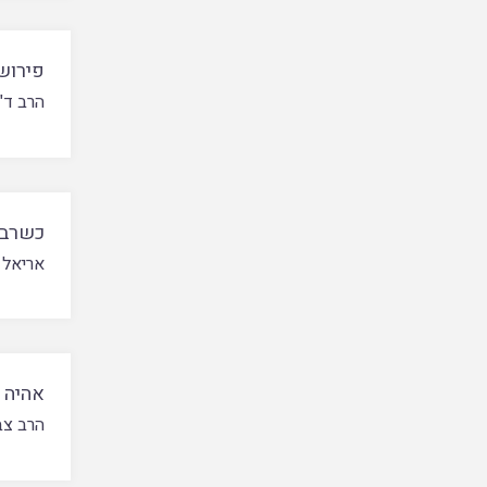
פירושי
הרב ד"ר
כשרבא
אריאל פ
אהיה 
הרב צב