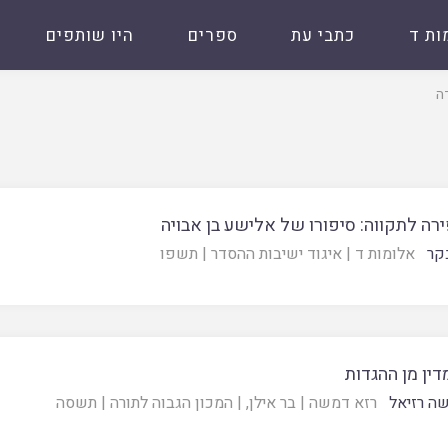
ות ד
כתבי עת
ספרים
היו שותפים
ה
ירה לתקווה: סיפורו של אלישע בן אבויה
קר
אלומות ד
|
איגוד ישיבות ההסדר
|
תשפו
דין מן ההגדות
ה רזיאל
רזא דמשה
|
בר אילן
, |
המכון הגבוה לתורה
|
תשסה