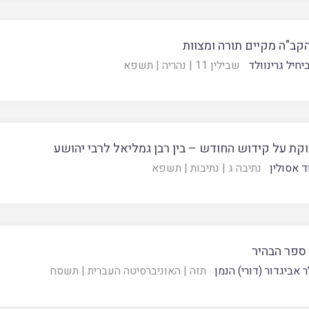
קב"ה מקיים תורה ומצוות
חיל גרינוולד
שבילין 11
|
נהריה
|
תשפא
קת על קידוש החודש – בין רבן גמליאל לרבי יהושע
ד אסולין
נתיבה ג
|
נתיבות
|
תשפא
ספר הבהיר
 אביגדור (דורי) הנמן
תזה
|
האוניברסיטה העברית
|
תשסח