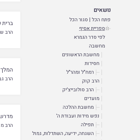
נושאים
פתח הכל
|
סגור הכל
ברית 
ספריית אסיף
הרב שב
לפי סדר הגמרא
מחשבה
מחשבת הראשונים
חסידות
המלך 
רמח"ל ומהר"ל
הרב גב
הרב קוק
הרב סולובייצ'יק
מועדים
מחשבת ההלכה
נפש מידות ועבודת ה'
מדרשו
תפילה
הרב מש
השגחה, ידיעה, השתדלות, גמול