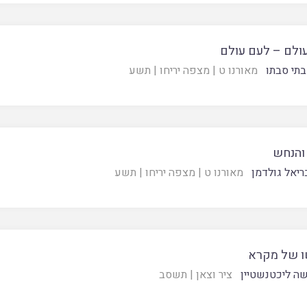
עולם – לעם עולם
תי סבתו
מאורנו ט
|
מצפה יריחו
|
תשע
והנחש
ריאל גולדמן
מאורנו ט
|
מצפה יריחו
|
תשע
 של מקרא
ה ליכטנשטיין
ציר וצאן
|
תשסב