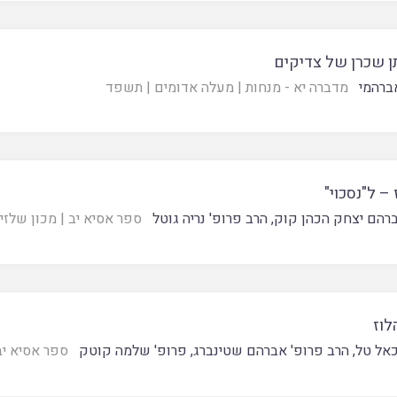
ן שכרן של צדיקים
ברהמי
מדברה יא - מנחות
|
מעלה אדומים
|
תשפד
ז – ל"נסכוי"
רהם יצחק הכהן קוק
,
הרב פרופ' נריה גוטל
ספר אסיא יב
|
מכון שלזינ
לוז
כאל טל
,
הרב פרופ' אברהם שטינברג
,
פרופ' שלמה קוטק
ספר אסיא יב