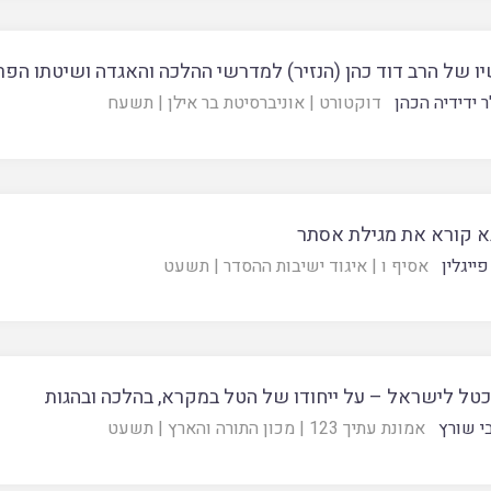
ו של הרב דוד כהן (הנזיר) למדרשי ההלכה והאגדה ושיטתו הפ
 ידידיה הכהן
דוקטורט
|
אוניברסיטת בר אילן
|
תשעח
 קורא את מגילת אסתר
ייגלין
אסיף ו
|
איגוד ישיבות ההסדר
|
תשעט
כטל לישראל – על ייחודו של הטל במקרא, בהלכה ובהגות
י שורץ
אמונת עתיך 123
|
מכון התורה והארץ
|
תשעט