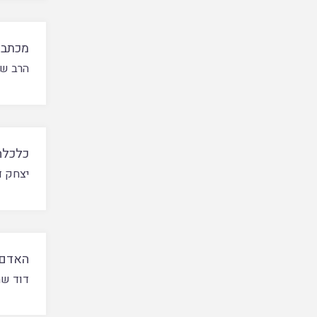
מכתב 
הרב שב
כלכלה
יצחק ד
האדם ו
דוד שמ