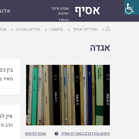
אסיף
שנתון איגוד
אלומ
ישיבות
ההסדר
עמוד
ספריית אסיף
מחשבה
מדרש ואגדה
אגד
ראשי
אגדה
בין כפ
מאיר ב
אין למ
הרב מש
חיפוש בוורדפרס בספריית אסיף
עצות לחיפוש
