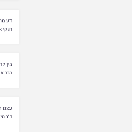
דע מת
חזקי א
בין לו
הרב אב
עצם ה
ד"ר מי