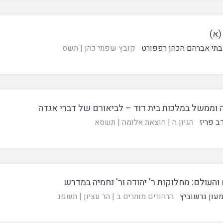
(א)
תי אברהם הכהן רפפורט
קובץ שפתי כהן
|
תשס
 וממשל במלכות בית דוד – לביאורם של דברי אגדה
ב פריז
הגיון ה
|
הוצאת אלומה
|
תשסא
העולם: מחלוקות ר' יהודה ור' נחמיה במדרש
עון גרשוביץ
הרהורים מותרים ב
|
הר עציון
|
תשפג