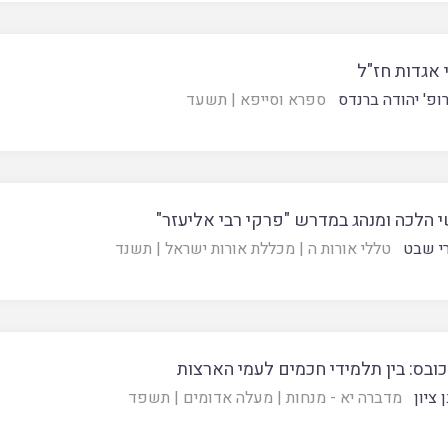
 אגדות חז"ל
ופ' יהודה ברנדס
ספרא וסייפא
|
תשעד
 הלכה ומנהג במדרש "פרקי רבי אליעזר"
י שבט
טללי אורות ה
|
מכללת אורות ישראל
|
תשנד
כובס: בין תלמידי חכמים לעמי הארצות
ציון
מדברה יא - מנחות
|
מעלה אדומים
|
תשפד