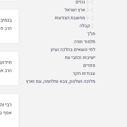
גנזים
ארץ ישראל
מחשבת הצניעות
בנתיבי
קבלה
הרב פר
תנ"ך
תלמוד תורה
לפי נושאים בהלכה ועיון
ישיבות וכתבי עת
חידושי
ספרים
הרב אר
עבודות חקר
מלוכה ושלטון, צבא ומלחמה, עם וארץ
רבי וה
אסף בן 