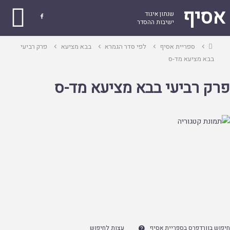
אסיף
שנתון איגוד

ישיבות ההסדר
עמוד
ספריית אסיף
לפי סדר הגמרא
בבא מציעא
פרק רביעי
ראשי
בבא מציעא מד-ס
פרק רביעי בבא מציעא מד-ס
חיפוש בוורדפרס בספריית אסיף
עצות לחיפוש
