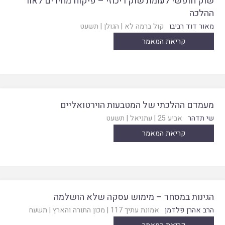
שוק חופשי לעומת שוק ריכוזי – פיקוח מחירים לאור
ההלכה
מאור דוד רביבו
קול ברמה לא
|
הגולן
|
תשעט
קריאת המאמר
מעמדם ההלכתי של המטבעות הוירטואליים
שי תדהר
אביע 25
|
עתניאל
|
תשעט
קריאת המאמר
הגינות במסחר – מימוש עסקה שלא הושלמה
הרב אהרן פלדמן
אמונת עתיך 117
|
מכון התורה והארץ
|
תשעח