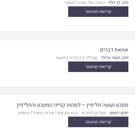
הרב דן הלוי
נשמה של שבת
|
תשנט
קריאת המאמר
אונאת דברים
הרב משה אדלר
שבילין 6
|
נהריה
|
תשעז
קריאת המאמר
מטבע נעשה חליפין – למהות קנייני המטבע והחליפין
יונתן רוטמן
שערים לגמרא - בבא מציעא
|
אורות שאול
|
תשפא
קריאת המאמר