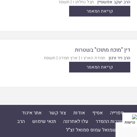
הרב יעקב אפשטיין
חבל נחלתו ו
|
תשסז
קריאת המאמר
דין "מוכח מתוכו" בשטרות
הרב ניר ורגון
חמדת הארץ ו
|
ארץ חמדה
|
תשסח
קריאת המאמר
ספרייה
אסיף
אודות
צור קשר
אתר איגוד
ישיבות ההסדר
עלו לאחרונה
תנאי שימוש
הרב
ד"ר שמואל עמוס סמואל זצ"ל