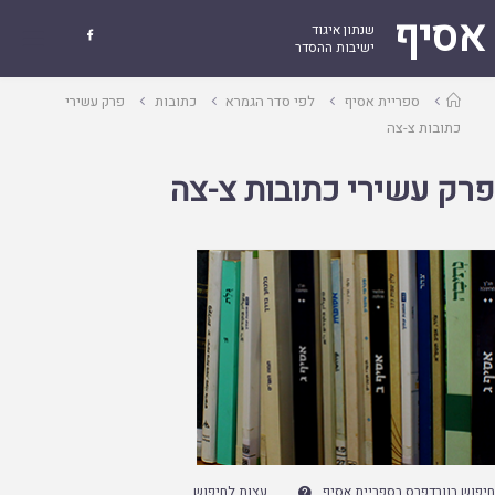
אסיף
שנתון איגוד

ישיבות ההסדר
עמוד
ספריית אסיף
לפי סדר הגמרא
כתובות
פרק עשירי
ראשי
כתובות צ-צה
פרק עשירי כתובות צ-צה
חיפוש בוורדפרס בספריית אסיף
עצות לחיפוש
