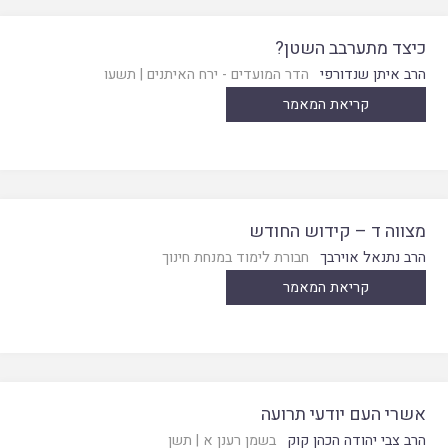
כיצד מתערבב השטן?
הרב איתן שנדורפי
הדר המועדים - ירח האיתנים
|
תשעו
קריאת המאמר
מצווה ד – קידוש החודש
הרב נתנאל אוירבך
חבורת לימוד במנחת חינוך
קריאת המאמר
אשרי העם יודעי תרועה
הרב צבי יהודה הכהן קוק
בשמן רענן א
|
תשן