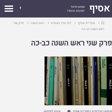
אסיף
שנתון איגוד

ישיבות ההסדר
עמוד
ספריית אסיף
לפי סדר הגמרא
ראש השנה
פרק שני
ראשי
ראש השנה כב-כה
פרק שני ראש השנה כב-כה
חיפוש בוורדפרס בספריית אסיף
עצות לחיפוש
