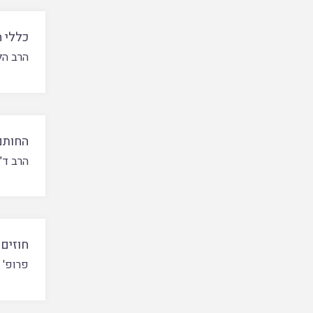
כללי 
הרב הל
החותם
הרב ד"
חוזים 
פרופ' 