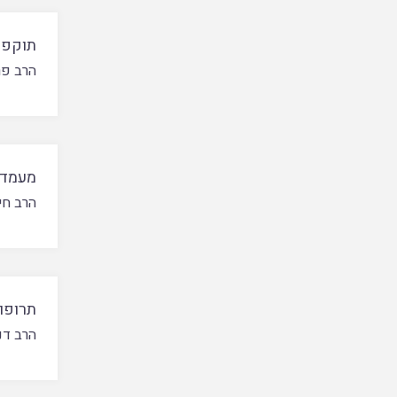
תוקפם 
הרב פרו
מעמדו
הרב חי
תרופו
הרב דנ