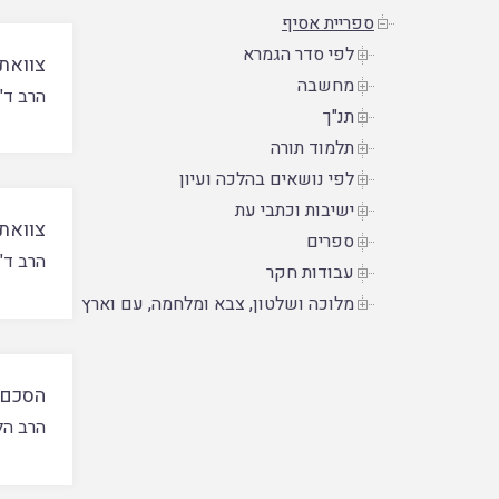
ספריית אסיף
לפי סדר הגמרא
צוואת
מחשבה
הרב ד"
תנ"ך
תלמוד תורה
לפי נושאים בהלכה ועיון
ישיבות וכתבי עת
צוואת
ספרים
הרב ד"
עבודות חקר
מלוכה ושלטון, צבא ומלחמה, עם וארץ
הסכם 
הרב הל