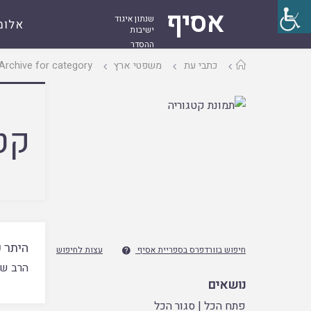
אסיף
שנתון איגוד
אלומ
ישיבות
ההסדר
עמוד
כתבי עת
משפטי ארץ
Archive for category "משפטי ארץ ד – חוזים ודיניהם"
ראשי
קט
היתר 
חיפוש בוורדפרס בספריית אסיף
עצות לחיפוש

הרב של
נושאים
פתח הכל
|
סגור הכל