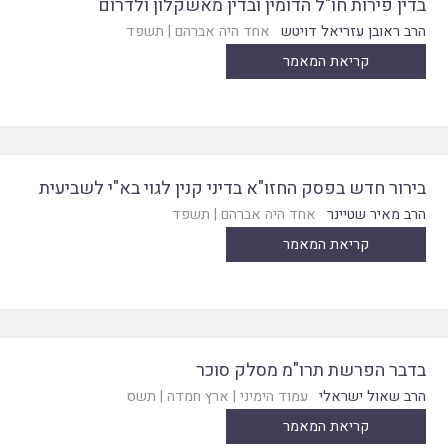
בדין פירות חו"ל הדומין ובדין מאשקלון ולדרום
הרב ראובן עזריאל דויטש
אחד היה אברהם
|
תשפד
קריאת המאמר
בירור חדש בפסק החזו"א בדיני קנין לגוי בא"י לשביעית
הרב מאיר שטיינר
אחד היה אברהם
|
תשפד
קריאת המאמר
בדבר הפרשת תרו"מ מסלק סוכר
הרב שאול ישראלי
עמוד הימיני
|
ארץ חמדה
|
תשס
קריאת המאמר