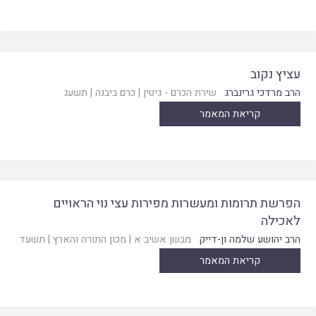
עציץ נקוב
הרב מרדכי גרינברג
שירת הכרם - גיטין
|
כרם ביבנה
|
תשעג
קריאת המאמר
הפרשת תרומות ומעשרות מפירות עצי נוי הראויים
לאכילה
הרב יהושע שלמה ון-דייק
מבשן אשיב א
|
מכון התורה והארץ
|
תשעד
קריאת המאמר