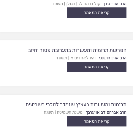
הרב אורי סדן
קול ברמה לז
|
הגולן
|
תשפד
קריאת המאמר
הפרשת תרומות ומעשרות בתערובת פטור וחיוב
הרב אורן חושנגי
והיו לאחדים א
|
תשפד
קריאת המאמר
תרומות ומעשרות בעציץ שנמכר לנוכרי בשביעית
הרב אברהם דב אויערבך
משנת השמיטה
|
תשנה
קריאת המאמר