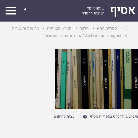
אסיף
שנתון איגוד

ישיבות ההסדר
עמוד
ספריית יומא
הלכה
הארץ ומצוותיה
תרומות ומעשרות
ראשי
Archive for category "החייב והפטור במעשרות"
חיפוש בוורדפרס בספריית אסיף
עצות לחיפוש
