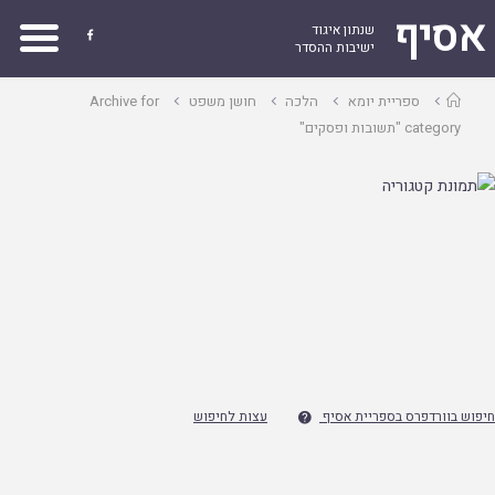
אסיף
שנתון איגוד

ישיבות ההסדר
עמוד
ספריית יומא
הלכה
חושן משפט
Archive for
ראשי
category "תשובות ופסקים"
חיפוש בוורדפרס בספריית אסיף
עצות לחיפוש
