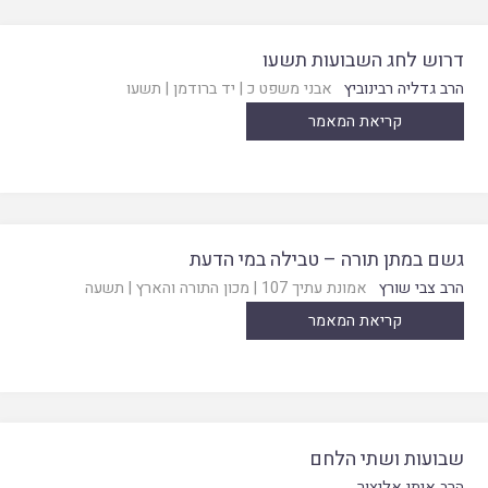
דרוש לחג השבועות תשעו
הרב גדליה רבינוביץ
אבני משפט כ
|
יד ברודמן
|
תשעו
קריאת המאמר
גשם במתן תורה – טבילה במי הדעת
הרב צבי שורץ
אמונת עתיך 107
|
מכון התורה והארץ
|
תשעה
קריאת המאמר
שבועות ושתי הלחם
הרב איתי אליצור