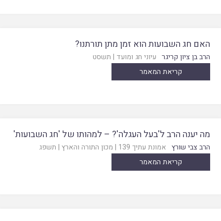
האם חג השבועות הוא זמן מתן תורתנו?
הרב בן ציון קריגר
עיוני חג ומועד
|
תשסט
קריאת המאמר
מה יענה הרב ל'בעל העגלה'? – למהותו של 'חג השבועות'
הרב צבי שורץ
אמונת עתיך 139
|
מכון התורה והארץ
|
תשפג
קריאת המאמר