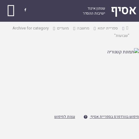
אסיף
שנתון איגוד

ישיבות ההסדר
עמוד
ספריית יומא
מחשבה
מועדים
Archive for category
ראשי
"שבועות"
חיפוש בוורדפרס בספריית אסיף
עצות לחיפוש
