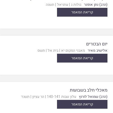
(הרב) נתן אופנר
גולות ג
|
עתניאל
|
תשנה
קריאת המאמר
יום הבכורים
אלישיב מאיר
מאבני המקום יא
|
בית אל
|
תשס
קריאת המאמר
מאכלי חלב בשבועות
(הרב) שמואל לורנץ
עלון שבות 140-141
|
הר עציון
|
תשנד
קריאת המאמר