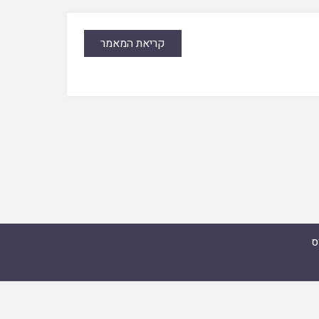
קריאת המאמר
ס
מואל זצ"ל