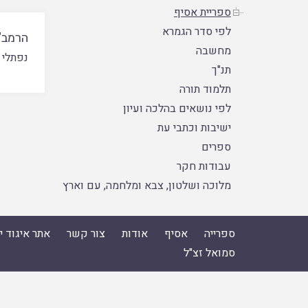
ספריית אסיף
לפי סדר הגמרא
הרמב"
מחשבה
נפתלי מ
תנ"ך
תלמוד תורה
לפי נושאים בהלכה ועיון
ישיבות וכתבי עת
ספרים
עבודות חקר
מלוכה ושלטון, צבא ומלחמה, עם וארץ
ספרייה
אסיף
אודות
צור קשר
אתר איגוד 
סמואל זצ"ל
ספרייה
|
אסיף
|
אודות
|
צור קשר
|
אתר איגוד ישיבות הה