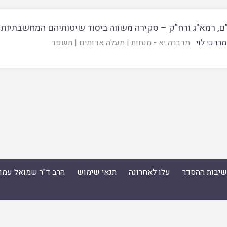
ם, רמא"ג ורח"ק – סקירה משווה ביסוד שיטותיהם המחשבתיות
רדכי לוי
מדברה יא - מנחות
|
מעלה אדומים
|
תשפד
ישיבות ההסדר
עלו לאחרונה
תנאי שימוש
הרב ד"ר שמואל עמו
סדר
|
עלו לאחרונה
|
תנאי שימוש
|
הרב ד"ר שמואל עמוס ס