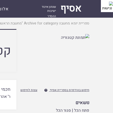
אסיף
שנתון איגוד
אלומ
ישיבות
ההסדר
עמוד
ספריית יומא
מחשבה
Archive for category "מחשבת הראשונים"
ראשי
קט
חכמי 
חיפוש בוורדפרס בספריית אסיף
עצות לחיפוש

ר' אהרו
נושאים
פתח הכל
|
סגור הכל