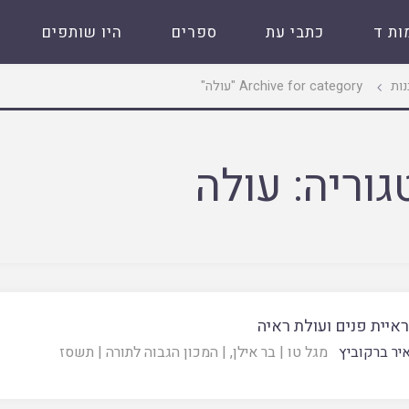
ות ד
כתבי עת
ספרים
היו שותפים
ות
Archive for category "עולה"
גוריה:
עולה
איית פנים ועולת ראיה
יר ברקוביץ
מגל טו
|
בר אילן
, |
המכון הגבוה לתורה
|
תשסז