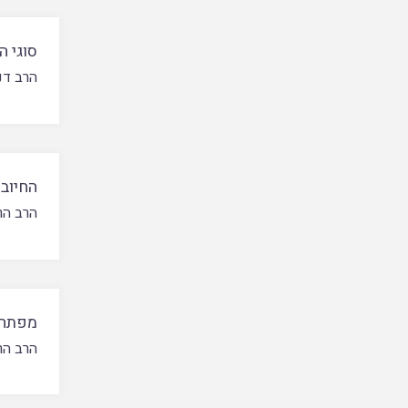
סוגי ה
הרב דנ
החיוב
הרב הר
מפתח ל
הרב הר