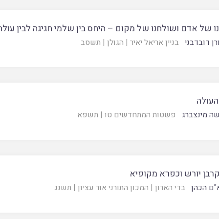
 של אדם ושולחנו של מקום – היחס בין שלמי חגיגה לבין עולה
רן דובדבני
בניין אריאל יאיר
|
הגולן
|
תשסב
העולה
ה מינצברג
פשטות המתחדשים טו
|
תשפא
קרבן יורש וכפרא מקופיא
"ם הכהן
בדי הארון
|
המכון התורני אור עציון
|
תשנג