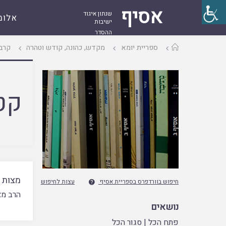
אסיף
שנתון איגוד
אלומ
ישיבות
ההסדר
עמוד
ספריית יומא
מקדש, כהונה, קודש וטהרה
קרבנ
ראשי
קט
מצות ר
חיפוש בוורדפרס בספריית אסיף
עצות לחיפוש

הרב מא
נושאים
פתח הכל
|
סגור הכל