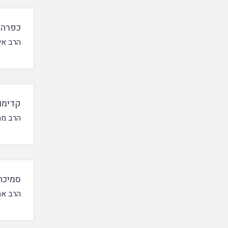
כפרה 
הרב אי
קדימו
הרב מת
סמיכה
הרב אה