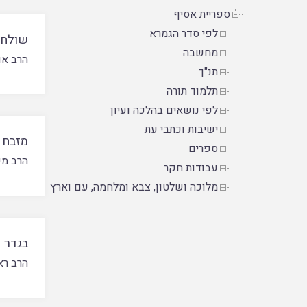
ספריית אסיף
לפי סדר הגמרא
שולחנו
מחשבה
הרב או
תנ"ך
תלמוד תורה
לפי נושאים בהלכה ועיון
ישיבות וכתבי עת
מזבח 
ספרים
הרב מש
עבודות חקר
מלוכה ושלטון, צבא ומלחמה, עם וארץ
בגדר 
הרב רא