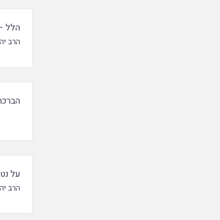
הלל –
הרב יהו
הברכה
על נטי
הרב יהו