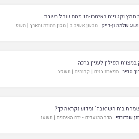
 חמץ וקטניות באיסרו-חג פסח שחל בשבת
ושע שלמה ון-דייק
מבשן אשיב ב
|
מכון התורה והארץ
|
תשפ
מצוות תפילין לעניין ברכה
וך ספיר
תפארת בנים
|
קדומים
|
תשפב
שמחת בית השואבה" ומדוע נקראה כך?
תן שנדורפי
הדר המועדים - ירח האיתנים
|
תשעו