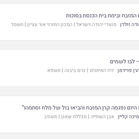
המזבח ובימת בית הכנסת בסוכות
דה זולדן
מועדי יהודה וישראל
|
המכון התורני אור עציון
|
תשסד
– לבו לשמים
רן פרידמן
ירח האיתנים
|
כרם ביבנה
|
תשפא
 היום נפגמה קרן המזבח והביאו בול של מלח וסתמהו"
יכה קליין
אבן השתייה
|
מכללת שאנן
|
תשפב