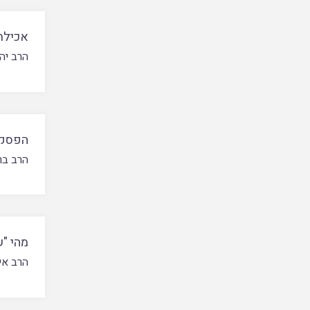
אכילת
הרב יה
הפסק ב
הרב בר
מהי "
הרב אי