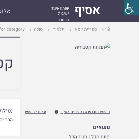
אסיף
שנתון איגוד
אלומ
ישיבות
ההסדר
עמוד
ספריית יומא
תלמוד
סוכה
Archive for category "
ראשי
קט
נטילת
חיפוש בוורדפרס בספריית אסיף
עצות לחיפוש

הרב יהו
נושאים
פתח הכל
|
סגור הכל