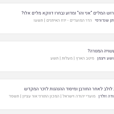
וש המלים "אני והו" ומדוע נבחרו דווקא מלים אלו?
תן שנדורפי
הדר המועדים - ירח האיתנים
|
תשעו
שויה המנורה?
ושע ויצמן
מיטב הארץ
|
מעלות
|
תשע
 לולב לאחר החורבן ומיסוד ההנהגות לזכר המקדש
דה זולדן
מועדי יהודה וישראל
|
המכון התורני אור עציון
|
תשסד