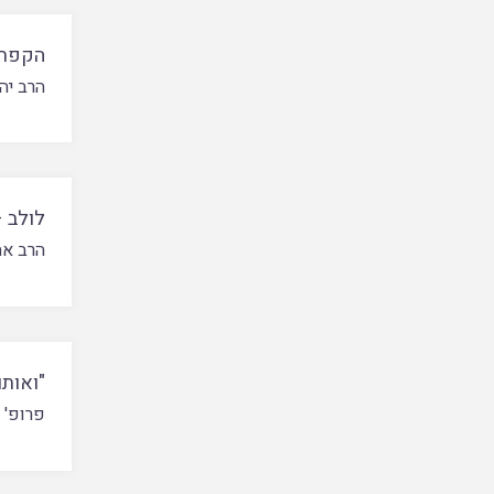
הקפת 
הרב יהו
לולב 
הרב אה
"ואותו
פרופ' מ