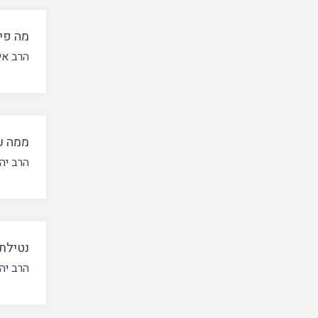
מה פיר
הרב אי
ממה ע
הרב יה
נטילת
הרב יהו