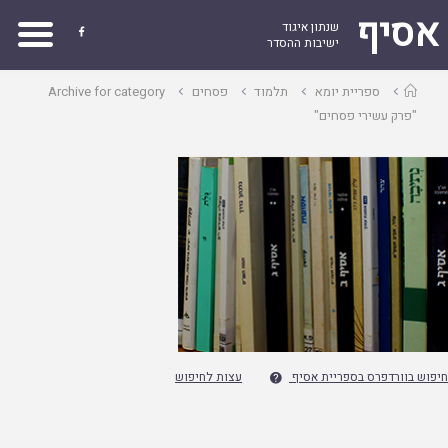
אסיף
שנתון איגוד

ישיבות ההסדר
עמוד
ספריית יומא
תלמוד
פסחים
Archive for category
ראשי
"פרק עשירי פסחים"
חיפוש בוורדפרס בספריית אסיף
עצות לחיפוש
