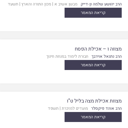
הרב יהושע שלמה ון-דייק
מבשן אשיב א
|
מכון התורה והארץ
|
תשעד
קריאת המאמר
מצווה ו – אכילת הפסח
הרב נתנאל אוירבך
חבורת לימוד במנחת חינוך
קריאת המאמר
מצוות אכילת מצה בליל ט"ו
הרב אוהד פיקסלר
מועדים למזכרת
|
תשפד
קריאת המאמר