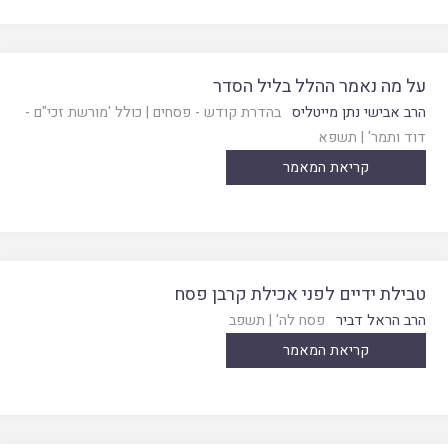
על מה נאמר ההלל בליל הסדר
הרב אבישי נתן מייטליס
בהדרת קודש - פסחים
|
כולל 'מורשת זכי"ם -
דוד ותמר'
|
תשפא
קריאת המאמר
טבילת ידיים לפני אכילת קרבן פסח
הרב הראל דביר
פסח לה'
|
תשפב
קריאת המאמר