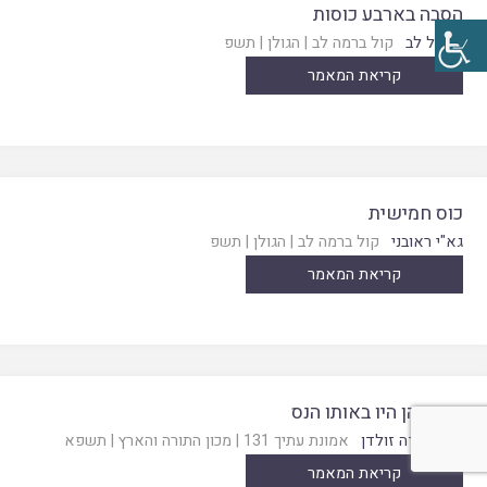
הסבה בארבע כוסות
יחיאל לב
קול ברמה לב
|
הגולן
|
תשפ
קריאת המאמר
כוס חמישית
גא"י ראובני
קול ברמה לב
|
הגולן
|
תשפ
קריאת המאמר
שאף הן היו באותו הנס
הרב יהודה זולדן
אמונת עתיך 131
|
מכון התורה והארץ
|
תשפא
קריאת המאמר