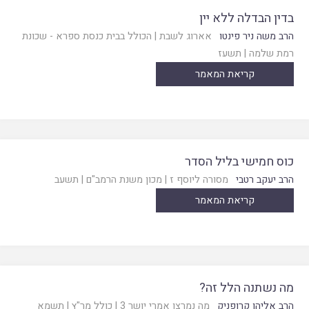
בדין הבדלה ללא יין
הרב משה ניר פינטו
אארוג לשבת
|
הכולל בבית כנסת ספרא - שכונת
רמת שלמה
|
תשעז
קריאת המאמר
כוס חמישי בליל הסדר
הרב יעקב רטבי
מסורה ליוסף ז
|
מכון משנת הרמב"ם
|
תשעב
קריאת המאמר
מה נשתנה הלל זה?
הרב אליהו קרופניק
מה נמרצו אמרי יושר 3
|
כולל מר"ץ
|
תשמא