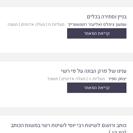
בניין וסתירה בכלים
שמעון צימלס ואליעזר רוטנשטרייך
מעליות ח
|
מעלה אדומים
|
תשמז
קריאת המאמר
ענינו של פרק הבונה על פי רשי
יצחק ספיר
מעליות ה
|
מעלה אדומים
|
תשמד
קריאת המאמר
כותב ורושם לשיטת רבי יוסי לשיטת רשי במשנת הכותב
(דף קג.)