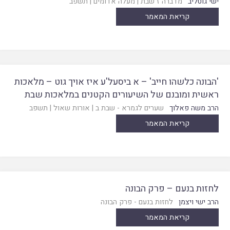
ישי גוטליב
מדברה ז שבת
|
מעלה אדומים
|
תשפב
קריאת המאמר
'הבונה כלשהו חייב' – א ביסעל'ע איז אויך גוט – מלאכות
ראשית ומובנם של השיעורים הקטנים במלאכות שבת
הרב משה פאלוך
שערים לגמרא - שבת ב
|
אורות שאול
|
תשפב
קריאת המאמר
לחזות בנעם – פרק הבונה
הרב ישי ויצמן
לחזות בנעם - פרק הבונה
קריאת המאמר