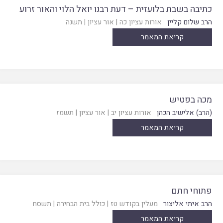
כתיבה בשבת בלועזית – דעת רבנו יואל הלוי והאור זרוע
הרב שלום קליין
אורות עציון כה
|
אור עציון
|
תשנה
קריאת המאמר
מכה בפטיש
(הרב) אלישיב הכהן
אורות עציון יב
|
אור עציון
|
תשמז
קריאת המאמר
פתוחי חתם
הרב איתי אליצור
מעלין בקודש טז
|
כולל בית הבחירה
|
תשסח
קריאת המאמר