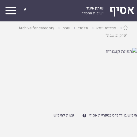
אסיף
שנתון איגוד

ישיבות ההסדר
עמוד
ספריית יומא
תלמוד
שבת
Archive for category
ראשי
"פרק יב שבת"
חיפוש בוורדפרס בספריית אסיף
עצות לחיפוש
