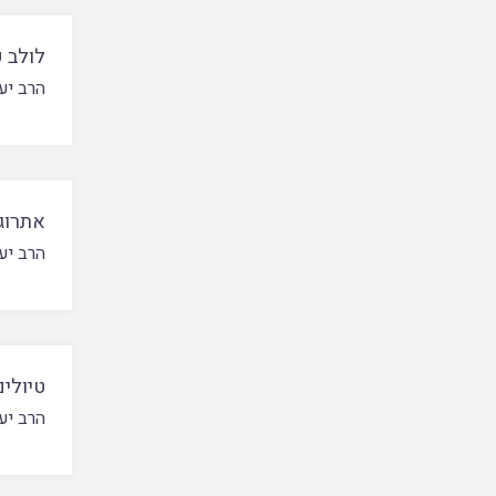
לולב 
הרב יע
אתרוג
הרב יע
טיולים
הרב יע