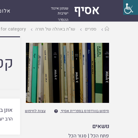
אסיף
שנתון איגוד
אלומ
ישיבות
ההסדר
עמוד
ספרים
שו"ת באהלה של תורה
Archive for category "בא
ראשי
קט
אונן ב
חיפוש בוורדפרס בספריית אסיף
עצות לחיפוש

הרב יע
נושאים
פתח הכל
|
סגור הכל