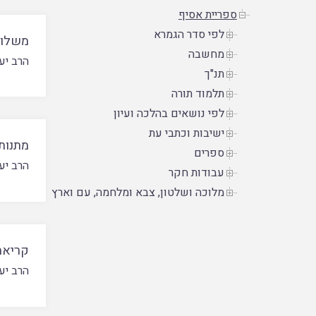
ספריית אסיף
לפי סדר הגמרא
משלוח
מחשבה
הרב יע
תנ"ך
תלמוד תורה
לפי נושאים בהלכה ועיון
ישיבות וכתבי עת
מתנות 
ספרים
הרב יע
עבודות חקר
מלוכה ושלטון, צבא ומלחמה, עם וארץ
קריאת 
הרב יע