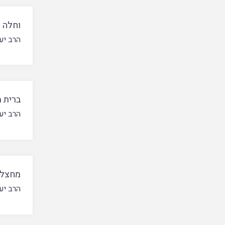
וחלה ו
הרב יע
ברית מ
הרב יע
מחצלא
הרב יע