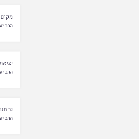
מקום ה
הרב יע
יציאת 
הרב יע
נר חנו
הרב יע