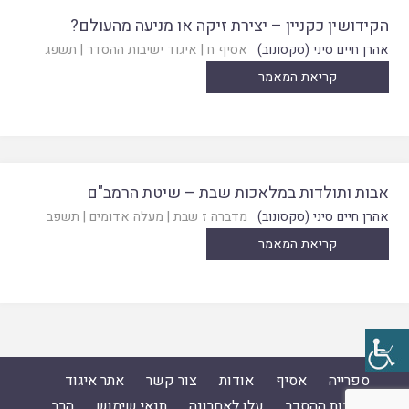
הקידושין כקניין – יצירת זיקה או מניעה מהעולם?
אהרן חיים סיני (סקסונוב)
אסיף ח
|
איגוד ישיבות ההסדר
|
תשפג
קריאת המאמר
אבות ותולדות במלאכות שבת – שיטת הרמב"ם
אהרן חיים סיני (סקסונוב)
מדברה ז שבת
|
מעלה אדומים
|
תשפב
קריאת המאמר
ספרייה
אסיף
אודות
צור קשר
אתר איגוד
ישיבות ההסדר
עלו לאחרונה
תנאי שימוש
הרב