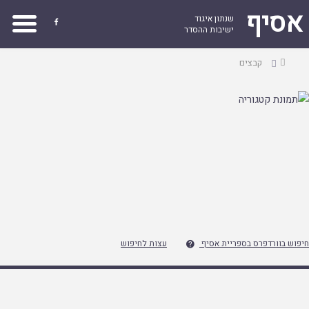
אסיף
שנתון איגוד

ישיבות ההסדר
עמוד
קבצים
ראשי
חיפוש בוורדפרס בספריית אסיף
עצות לחיפוש
