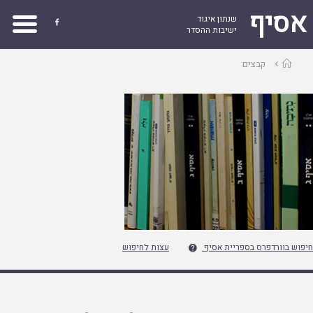
אסיף
שנתון איגוד

ישיבות ההסדר
עמוד
קבצים
ראשי
חיפוש בוורדפרס בספריית אסיף
עצות לחיפוש
