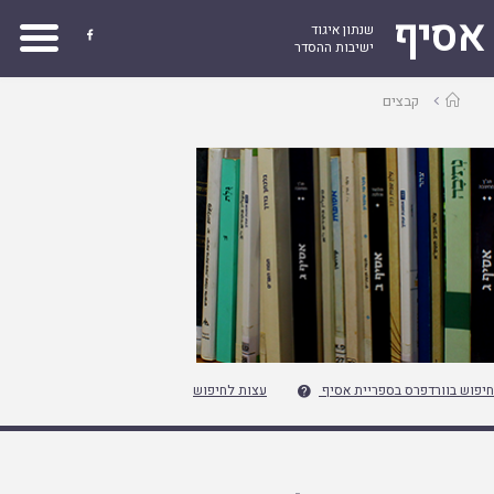
אסיף
שנתון איגוד

ישיבות ההסדר
עמוד
קבצים
ראשי
חיפוש בוורדפרס בספריית אסיף
עצות לחיפוש
