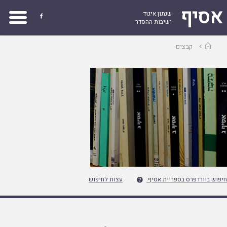
אסיף
שנתון איגוד

ישיבות ההסדר
עמוד
קבצים
ראשי
חיפוש בוורדפרס בספריית אסיף
עצות לחיפוש
