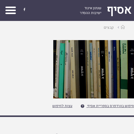
אסיף
שנתון איגוד

ישיבות ההסדר
עמוד
קבצים
ראשי
חיפוש בוורדפרס בספריית אסיף
עצות לחיפוש
