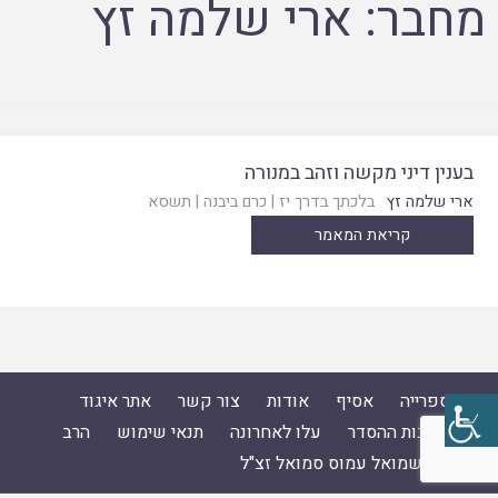
מחבר:
ארי שלמה זץ
בענין דיני מקשה וזהב במנורה
ארי שלמה זץ
בלכתך בדרך יז
|
כרם ביבנה
|
תשסא
קריאת המאמר
ספרייה
אסיף
אודות
צור קשר
אתר איגוד
ישיבות ההסדר
עלו לאחרונה
תנאי שימוש
הרב
ד"ר שמואל עמוס סמואל זצ"ל