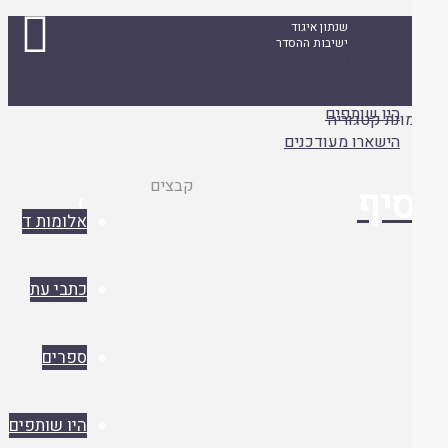
אלומות ד
שנתון איגוד
ישיבות ההסדר
כתבי עת
ספרים
היו שותפים
הישארו מעודכנים
עמוד
קבצים
יף

ראשי
אלומות ד
כתבי עת
ספרים
היו שותפים