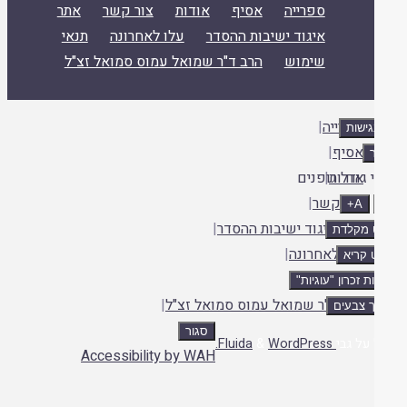
ספרייה
אסיף
אודות
צור קשר
אתר
איגוד ישיבות ההסדר
עלו לאחרונה
תנאי
שימוש
הרב ד"ר שמואל עמוס סמואל זצ"ל
ספרייה
|
אסיף
|
אודות
|
 גודל גופנים
צור קשר
|
A+
אתר איגוד ישיבות ההסדר
|
ט מקלדת
עלו לאחרונה
|
 קריא
תנאי שימוש
|
ת זכרון "עוגיות"
הרב ד"ר שמואל עמוס סמואל זצ"ל
|
 צבעים
סגור
ה
על גבי
Fluida
WordPress.
&
Accessibility by WAH
לה