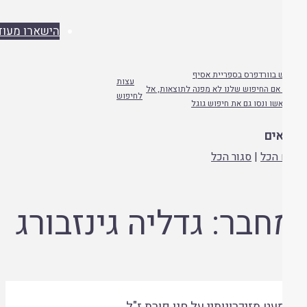
הישארו מעודכנים
 בוורדפרס בספריית אסיף
עצות
אם החיפוש שלנו לא מפנה לתוצאות, אל
לחיפוש
שו ונסו גם את חיפוש גוגל
ים
הכל
|
סגור הכל
חבר:
גדליה גינזבורג
עט מזיכרונותיי על חנן פורת ז"ל