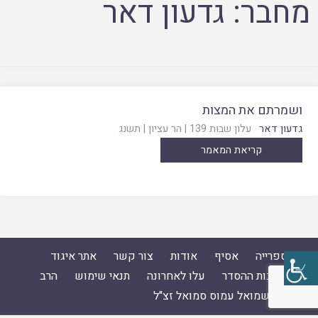
מחבר:
גדעון דאר
ושמרתם את המצות
גדעון דאר
עלון שבות 139
|
הר עציון
|
תשנג
קריאת המאמר
ספרייה
אסיף
אודות
צור קשר
אתר איגוד
ישיבות ההסדר
עלו לאחרונה
תנאי שימוש
הרב
ד"ר שמואל עמוס סמואל זצ"ל