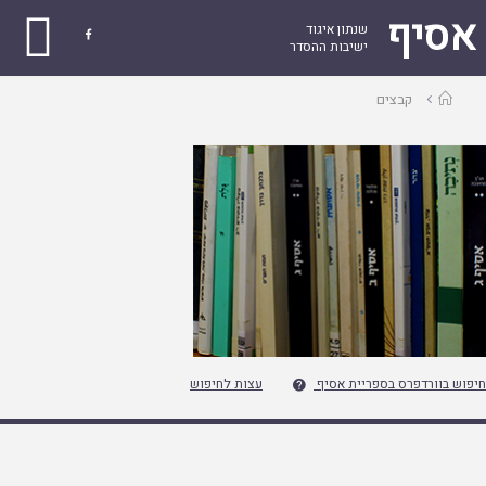
אסיף
שנתון איגוד

ישיבות ההסדר
עמוד
קבצים
ראשי
חיפוש בוורדפרס בספריית אסיף
עצות לחיפוש
