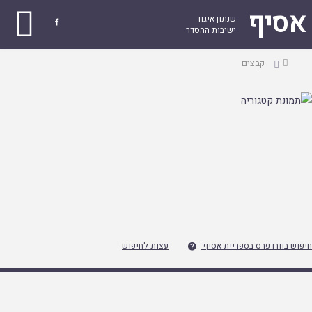
אסיף
שנתון איגוד

ישיבות ההסדר
עמוד
קבצים
ראשי
חיפוש בוורדפרס בספריית אסיף
עצות לחיפוש
