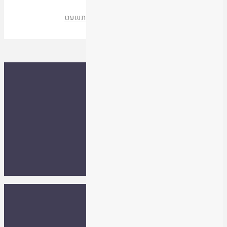
האמנם ישב אלקים על הארץ?
הרב בנימין פלדמן
פשטות המתחדשים ה
|
תשעט
קריאת המאמר
ספרייה
אסיף
אודות
צור קשר
אתר איגוד ישיבות ההסדר
עלו לאחרונה
תנאי שימוש
הרב ד"ר שמואל עמוס סמואל זצ"ל
ספרייה
|
אסיף
|
אודות
|