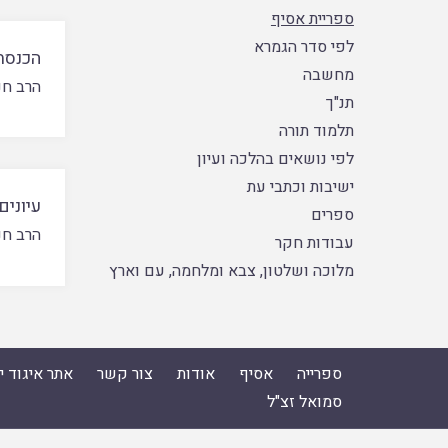
ספריית אסיף
לפי סדר הגמרא
הכנסת
מחשבה
הרב חנן
תנ"ך
תלמוד תורה
לפי נושאים בהלכה ועיון
ישיבות וכתבי עת
עיונים
ספרים
הרב חנן
עבודות חקר
מלוכה ושלטון, צבא ומלחמה, עם וארץ
ספרייה
אסיף
אודות
צור קשר
אתר איגוד 
סמואל זצ"ל
ספרייה
|
אסיף
|
אודות
|
צור קשר
|
אתר איגוד ישיבות הה