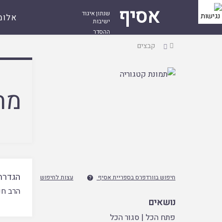
אסיף
שנתון איגוד
אלומ
ישיבות
ההסדר
עמוד
קבצים
ראשי
מח
הגדרת
חיפוש בוורדפרס בספריית אסיף
עצות לחיפוש

הרב חנן
נושאים
פתח הכל
|
סגור הכל