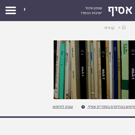
אסיף
שנתון איגוד

ישיבות ההסדר
עמוד
קבצים
ראשי
חיפוש בוורדפרס בספריית אסיף
עצות לחיפוש
