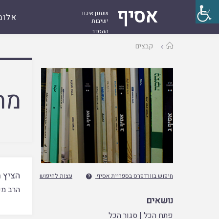
אסיף
שנתון איגוד
אלומ
ישיבות
ההסדר
עמוד
קבצים
ראשי
מח
הציץ 
חיפוש בוורדפרס בספריית אסיף
עצות לחיפוש

הרב מש
נושאים
פתח הכל
|
סגור הכל