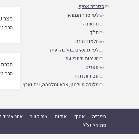
ספריית אסיף
לפי סדר הגמרא
מצר ש
מחשבה
הרב נור
תנ"ך
תלמוד תורה
לפי נושאים בהלכה ועיון
ישיבות וכתבי עת
חזרת 
ספרים
הרב נור
עבודות חקר
מלוכה ושלטון, צבא ומלחמה, עם וארץ
ספרייה
אסיף
אודות
צור קשר
אתר איגוד 
סמואל זצ"ל
ספרייה
|
אסיף
|
אודות
|
צור קשר
|
אתר איגוד ישיבות הה