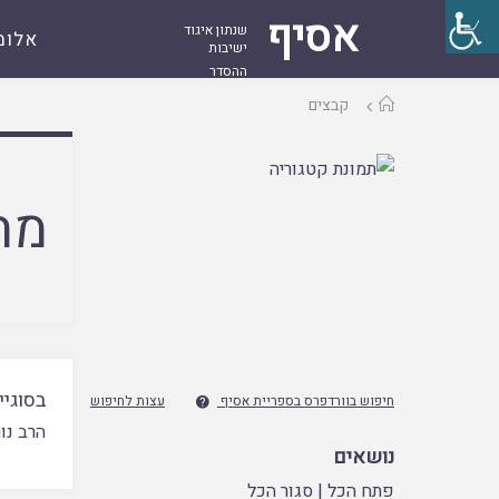
אסיף
שנתון איגוד
אלומ
ישיבות
ההסדר
עמוד
קבצים
ראשי
מח
בסוגיי
חיפוש בוורדפרס בספריית אסיף
עצות לחיפוש

הרב נור
נושאים
פתח הכל
|
סגור הכל