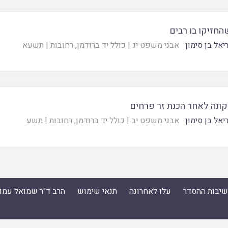
החזיקו בו רבים
יאל בן סימון
אבני משפט יג
|
כולל יד ברודמן, רחובות
|
תשעא
קונה לאחר הכנת זר פרחים
יאל בן סימון
אבני משפט יב
|
כולל יד ברודמן, רחובות
|
תשע
ישיבות ההסדר
עלו לאחרונה
תנאי שימוש
הרב ד"ר שמואל עמו
סדר
|
עלו לאחרונה
|
תנאי שימוש
|
הרב ד"ר שמואל עמוס ס