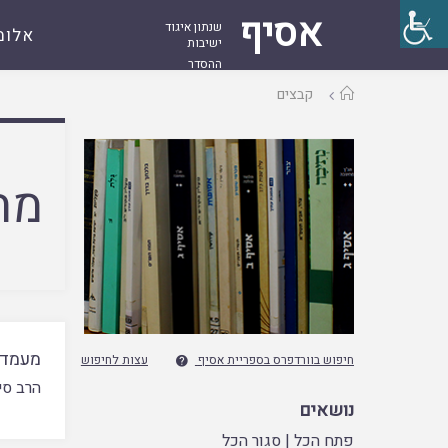
אסיף
שנתון איגוד
אלומ
ישיבות
ההסדר
עמוד
קבצים
ראשי
מח
מעמדה
חיפוש בוורדפרס בספריית אסיף
עצות לחיפוש

הרב סינ
נושאים
פתח הכל
|
סגור הכל