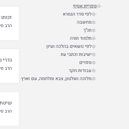
ספריית אסיף
לפי סדר הגמרא
זכותו
מחשבה
הרב סינ
תנ"ך
תלמוד תורה
לפי נושאים בהלכה ועיון
ישיבות וכתבי עת
גדרי נ
ספרים
הרב סינ
עבודות חקר
מלוכה ושלטון, צבא ומלחמה, עם וארץ
שיטת 
הרב סינ