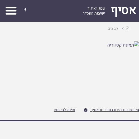
אסיף
שנתון איגוד

ישיבות ההסדר
עמוד
קבצים
ראשי
חיפוש בוורדפרס בספריית אסיף
עצות לחיפוש
