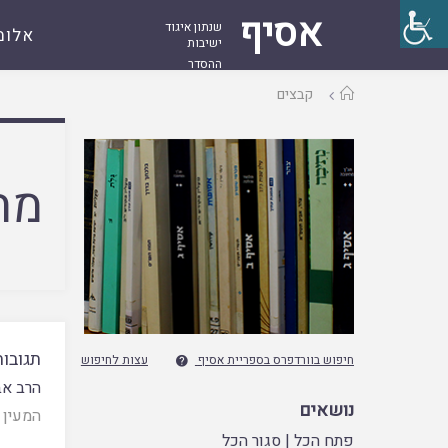
אסיף
שנתון איגוד
אלומ
ישיבות
ההסדר
עמוד
קבצים
ראשי
מח
תגובות
חיפוש בוורדפרס בספריית אסיף
עצות לחיפוש

הרב אב
נושאים
המעין 247
פתח הכל
|
סגור הכל