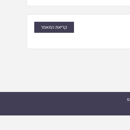
קריאת המאמר
ס
מואל זצ"ל