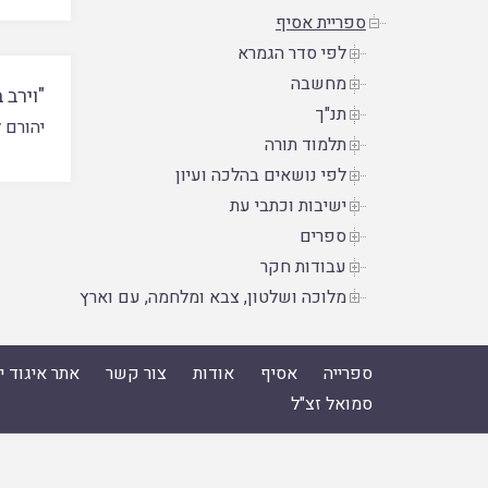
ספריית אסיף
לפי סדר הגמרא
מחשבה
"וירב 
תנ"ך
יהורם 
תלמוד תורה
לפי נושאים בהלכה ועיון
ישיבות וכתבי עת
ספרים
עבודות חקר
מלוכה ושלטון, צבא ומלחמה, עם וארץ
ספרייה
אסיף
אודות
צור קשר
אתר איגוד 
סמואל זצ"ל
ספרייה
|
אסיף
|
אודות
|
צור קשר
|
אתר איגוד ישיבות הה